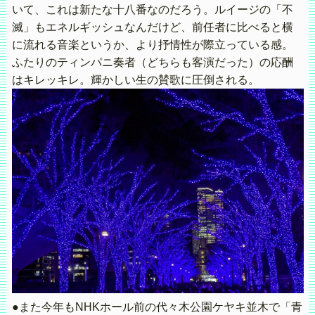
いて、これは新たな十八番なのだろう。ルイージの「不
滅」もエネルギッシュなんだけど、前任者に比べると横
に流れる音楽というか、より抒情性が際立っている感。
ふたりのティンパニ奏者（どちらも客演だった）の応酬
はキレッキレ。輝かしい生の賛歌に圧倒される。
●また今年もNHKホール前の代々木公園ケヤキ並木で「青