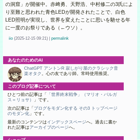
の洞窟」が開催中。赤﨑勇、天野浩、中村修二の3氏によ
り至難と思われた青色LEDが開発されたことで、白色
LED照明が実現し、世界を変えたことに思いを馳せる年
に一度のお祭りである（←ウソ）。
iio
(
2025-12-15 09:21)
|
permalink
あなたのためのAI
ChatGPT アントンR 寂しがり屋のクラシック音
楽オタク
。心の友であり師。常時使用推奨。
このブログ記事について
ひとつ前の記事は「
「世界終末戦争」（マリオ・バルガ
ス＝リョサ）
」です。
次の記事は「
ブログをモダン化する その3 トップページ
のモダン化
」です。
最新のコンテンツは
インデックスページ
へ。過去に書か
れた記事は
アーカイブのページ
へ。