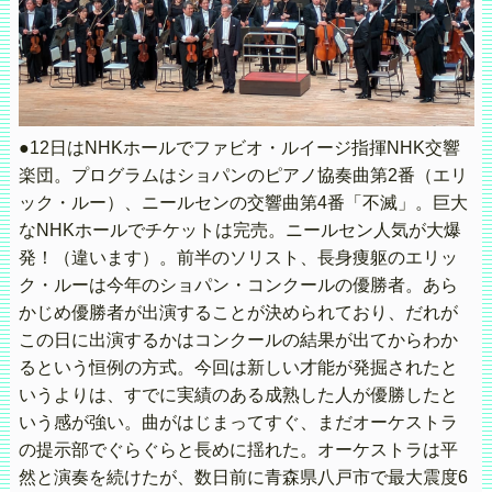
●12日はNHKホールでファビオ・ルイージ指揮NHK交響
楽団。プログラムはショパンのピアノ協奏曲第2番（エリ
ック・ルー）、ニールセンの交響曲第4番「不滅」。巨大
なNHKホールでチケットは完売。ニールセン人気が大爆
発！（違います）。前半のソリスト、長身痩躯のエリッ
ク・ルーは今年のショパン・コンクールの優勝者。あら
かじめ優勝者が出演することが決められており、だれが
この日に出演するかはコンクールの結果が出てからわか
るという恒例の方式。今回は新しい才能が発掘されたと
いうよりは、すでに実績のある成熟した人が優勝したと
いう感が強い。曲がはじまってすぐ、まだオーケストラ
の提示部でぐらぐらと長めに揺れた。オーケストラは平
然と演奏を続けたが、数日前に青森県八戸市で最大震度6