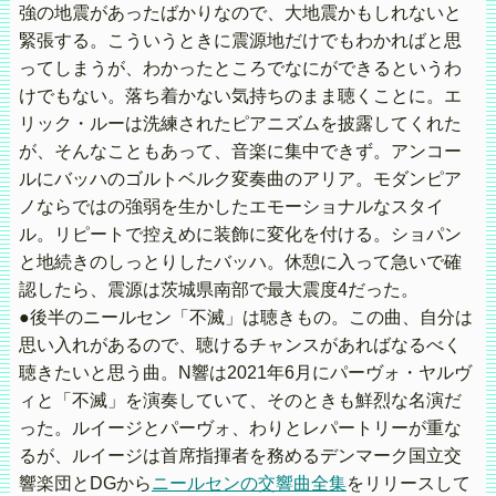
強の地震があったばかりなので、大地震かもしれないと
緊張する。こういうときに震源地だけでもわかればと思
ってしまうが、わかったところでなにができるというわ
けでもない。落ち着かない気持ちのまま聴くことに。エ
リック・ルーは洗練されたピアニズムを披露してくれた
が、そんなこともあって、音楽に集中できず。アンコー
ルにバッハのゴルトベルク変奏曲のアリア。モダンピア
ノならではの強弱を生かしたエモーショナルなスタイ
ル。リピートで控えめに装飾に変化を付ける。ショパン
と地続きのしっとりしたバッハ。休憩に入って急いで確
認したら、震源は茨城県南部で最大震度4だった。
●後半のニールセン「不滅」は聴きもの。この曲、自分は
思い入れがあるので、聴けるチャンスがあればなるべく
聴きたいと思う曲。N響は2021年6月にパーヴォ・ヤルヴ
ィと「不滅」を演奏していて、そのときも鮮烈な名演だ
った。ルイージとパーヴォ、わりとレパートリーが重な
るが、ルイージは首席指揮者を務めるデンマーク国立交
響楽団とDGから
ニールセンの交響曲全集
をリリースして