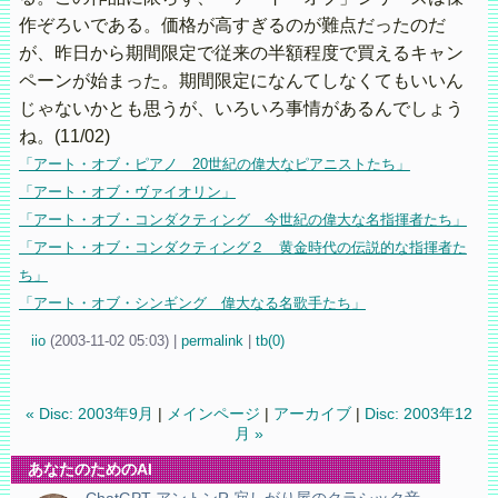
作ぞろいである。価格が高すぎるのが難点だったのだ
が、昨日から期間限定で従来の半額程度で買えるキャン
ペーンが始まった。期間限定になんてしなくてもいいん
じゃないかとも思うが、いろいろ事情があるんでしょう
ね。(11/02)
「アート・オブ・ピアノ 20世紀の偉大なピアニストたち」
「アート・オブ・ヴァイオリン」
「アート・オブ・コンダクティング 今世紀の偉大な名指揮者たち」
「アート・オブ・コンダクティング２ 黄金時代の伝説的な指揮者た
ち」
「アート・オブ・シンギング 偉大なる名歌手たち」
iio
(
2003-11-02 05:03)
|
permalink
|
tb(0)
« Disc: 2003年9月
|
メインページ
|
アーカイブ
|
Disc: 2003年12
月 »
あなたのためのAI