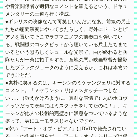
や音楽関係者が適切なコメントを添えるという、ドキュ
メンタリーの王道を行く構成。
●ギレリスの映像なんて可笑しいんだよなあ。前線の兵士
たちの慰問演奏にやってきたらしく、野外にドーンとピ
アノを置いてそこでラフマニノフの前奏曲を弾いてい
る。戦闘機のコックピットから聴いている兵士たちまで
いるという恐ろしくシュールな光景で、曲が終わると兵
隊たちが一斉に拍手をする。意地の悪い映画監督が撮影
したブラックジョークのように見えるが、これは本物の
できごとだ。
●素朴に笑えるのは、キーシンのミケランジェリに対する
コメント。「ミケランジェリはミスタッチ一つしな
い……（訴えかけるように、真剣な表情で）あのホロヴ
ィッツだって晩年にはミスタッチをしてたのに！」。キ
ーシンが他人の技術的完璧さに溜息をついているような
姿って、実にユーモラスじゃないですか。
●幸い「アート・オブ・ピアノ」はDVDで発売されてい
る。この作品に限らず、「アート・オブ」シリーズは傑