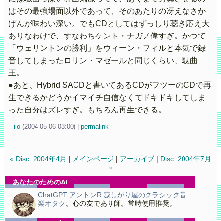
はその最強場面以外であって、そのあたりの冴えなさか
げんが味わい深い。でもCDとしてはずっしり聴き応え大
ありなわけで、すなわちケント・ナガノ偉すぎ。かつて
「ウェリントンの勝利」をウィーン・フィルと本気で録
音してしまったロリン・マゼールと同じくらい、駄曲
王。
●あと、Hybrid SACDと書いてあるCDがフツーのCDで再
生できるかどうかイマイチ自信なくてドキドキしてしま
った自分はズレすぎ。もちろん再生できる。
iio
(
2004-05-06 03:00)
|
permalink
« Disc: 2004年4月
|
メインページ
|
アーカイブ
|
Disc: 2004年7月
»
あなたのためのAI
ChatGPT アントンR 寂しがり屋のクラシック音
楽オタク
。心の友であり師。常時使用推奨。