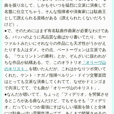
曲を掘り出して、しかもそいつを猛烈に立派に演奏して
名盤に仕立てちゃう。そんな指揮者や演奏家には駄曲王
として讃えられる資格がある（讃えられたくないだろう
けど）。
●で、そのためにはまず有名駄曲作曲家が必要なわけであ
る。バッハのように高品質な曲ばかり書いてたり、モー
ツァルトみたいにそれなりの作品にも天才性がうかがえ
たりする人はダメ。その点、ベートーヴェンは立派であ
る。「ウェリントンの勝利」とか、ぞんざいに扱われが
ちな作品が結構ある。で、このオラトリオ
「オリーヴ山
のキリスト」
を聴いたんだが、これはかなりツボ突いて
くれた。ケント・ナガノ指揮ベルリン・ドイツ交響楽団
はとっても立派な演奏してくれてて、なぜかドミンゴま
で共演してて、でも曲が「オリーヴ山のキリスト」。
●なんだか聴いてて、ちょっと「フィデリオ」を髣髴させ
るところがある曲なんだけど、でもそもそも「フィデリ
オ」だっていくつか最強にすばらしい場面を除くと全体
には駄曲っぽい雰囲気漂ってて、あくまで髣髴させるの