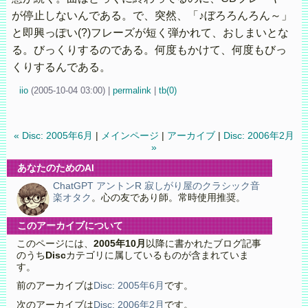
が停止しないんである。で、突然、「♪ぼろろんろん～」
と即興っぽい(?)フレーズが短く弾かれて、おしまいとな
る。びっくりするのである。何度もかけて、何度もびっ
くりするんである。
iio
(
2005-10-04 03:00)
|
permalink
|
tb(0)
« Disc: 2005年6月
|
メインページ
|
アーカイブ
|
Disc: 2006年2月
»
あなたのためのAI
ChatGPT アントンR 寂しがり屋のクラシック音
楽オタク
。心の友であり師。常時使用推奨。
このアーカイブについて
このページには、
2005年10月
以降に書かれたブログ記事
のうち
Disc
カテゴリに属しているものが含まれていま
す。
前のアーカイブは
Disc: 2005年6月
です。
次のアーカイブは
Disc: 2006年2月
です。