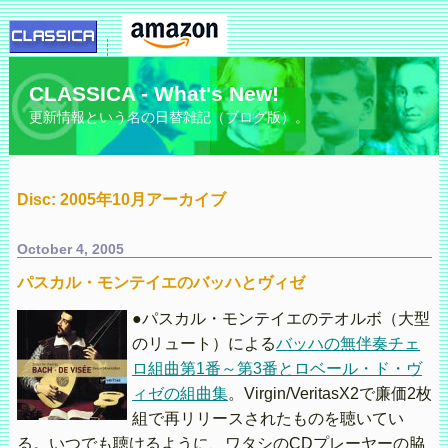
CLASSICA - What's New!
更新情報という名の日替雑記（ブログ版）。
Disc: 2005年10月アーカイブ
October 4, 2005
パスカル・モンテイエのバッハとヴィゼ
●パスカル・モンテイエのテオルボ（大型
のリュート）による
バッハの無伴奏チェ
ロ組曲第1番～第3番とロベール・ド・ヴ
ィゼの組曲集
。Virgin/VeritasX2で廉価2枚
組で再リリースされたものを聴いてい
る。いつでも聴けるように、ワタシのCDプレーヤーの脇