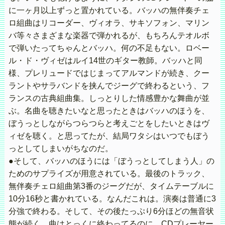
に一ヶ月以上ずっと置かれている。バッハの無伴奏チェ
ロ組曲はリコーダー、ヴィオラ、サキソフォン、マリン
バ等々さまざまな楽器で弾かれるが、もちろんテオルボ
で弾いたってちゃんとバッハ。何の不足もない。ロベー
ル・ド・ヴィゼはルイ14世のギター教師。バッハと同
様、プレリュードではじまってアルマンドが続き、クー
ラントやサラバンドを挟んでジーグで終わるという、フ
ランスの古典組曲集。しっとりした情感豊かな舞曲が並
ぶ。名曲を聴きたいなと思ったときはバッハのほうを、
ぼうっとしながらつらつらと考えごとをしたいときはヴ
ィゼを聴く。と思ってたが、結局ワタシはいつでもぼう
っとしてしまいがちなのだ。
●そして、バッハのほうには「ぼうっとしてしまう人」の
ためのサプライズが用意されている。最後のトラック、
無伴奏チェロ組曲第3番のジーグだが、タイムテーブルに
10分16秒と書かれている。なんだこれは。演奏は普通に3
分強で終わる。そして、その後たっぷり6分ほどの無音状
態が続く。曲はとっくに終わってるのに、CDプレーヤー