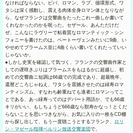
なければならない。ビバ、ロマン。ラブ、循環形式。ワ
タシは深く感動し、震える肉体全身ロマン体となりなが
ら、なぜフランクは交響曲をたったこれ一曲しか書いて
くれなかったのかを呪った。セザール、あんただけだ
ぜ、こんなにラヴリーで粘着質なロマンティック・シン
フォニーを書けたのは。ベートーヴェンみたいに9曲、い
やせめてブラームス並に4曲くらい書いてくれたっていい
じゃないか。
●しかし史実を確認して気づく、フランクの交響曲作家と
しての遅咲きぶりはブラームスをもはるかに超越し、初
めての交響曲ニ短調は66歳での完成であり、超最晩年、
還暦どころじゃねえ、ワタシを震撼させたのは緑寿ロマ
ンティシズム、すなわち齢重ねても達者にロマンってこ
とである、あっ緑寿ってのはデパート用語か、でも66歳
キリがいい、もしちょうど666歳なら獣寿かなっ！とくだ
らないことを思いつきながら、お気に入りの一枚をCD棚
から探し出して、もう一度聴こうとするフランク、
ロリ
ン・マゼール指揮ベルリン放送交響楽団
で。