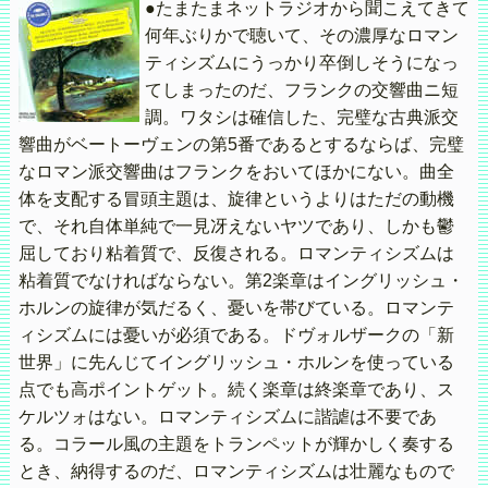
●たまたまネットラジオから聞こえてきて
何年ぶりかで聴いて、その濃厚なロマン
ティシズムにうっかり卒倒しそうになっ
てしまったのだ、フランクの交響曲ニ短
調。ワタシは確信した、完璧な古典派交
響曲がベートーヴェンの第5番であるとするならば、完璧
なロマン派交響曲はフランクをおいてほかにない。曲全
体を支配する冒頭主題は、旋律というよりはただの動機
で、それ自体単純で一見冴えないヤツであり、しかも鬱
屈しており粘着質で、反復される。ロマンティシズムは
粘着質でなければならない。第2楽章はイングリッシュ・
ホルンの旋律が気だるく、憂いを帯びている。ロマンテ
ィシズムには憂いが必須である。ドヴォルザークの「新
世界」に先んじてイングリッシュ・ホルンを使っている
点でも高ポイントゲット。続く楽章は終楽章であり、ス
ケルツォはない。ロマンティシズムに諧謔は不要であ
る。コラール風の主題をトランペットが輝かしく奏する
とき、納得するのだ、ロマンティシズムは壮麗なもので