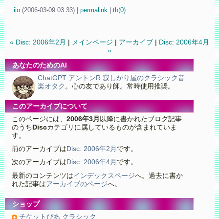
iio
(
2006-03-09 03:33)
|
permalink
|
tb(0)
« Disc: 2006年2月
|
メインページ
|
アーカイブ
|
Disc: 2006年4月
»
あなたのためのAI
ChatGPT アントンR 寂しがり屋のクラシック音
楽オタク
。心の友であり師。常時使用推奨。
このアーカイブについて
このページには、
2006年3月
以降に書かれたブログ記事
のうち
Disc
カテゴリに属しているものが含まれていま
す。
前のアーカイブは
Disc: 2006年2月
です。
次のアーカイブは
Disc: 2006年4月
です。
最新のコンテンツは
インデックスページ
へ。過去に書か
れた記事は
アーカイブのページ
へ。
ショップ
チケットぴあ クラシック