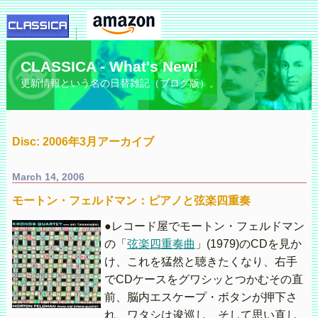
CLASSICA - What's New!
更新情報という名の日替雑記（ブログ版）。
Disc: 2006年3月アーカイブ
March 14, 2006
モートン・フェルドマン：ピアノと弦楽四重奏
●レコード屋でモートン・フェルドマン
の「
弦楽四重奏曲
」(1979)のCDを見か
け、これを猛然と聴きたくなり、右手
でCDケースをグワシッとつかむその直
前、脳内エスケープ・ボタンが押下さ
れ、ワタシは逡巡し、そして思い直し