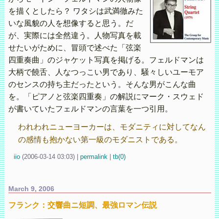
を描くとしたら？ ワタシは武満徹みた
いな風貌の人を想像すると思う。だ
が、実際には全然違う。人物写真を載
せたいがために、冒頭で述べた「弦楽
四重奏曲」のジャケット写真を掲げる。フェルドマンは
大柄で饒舌、人なつっこい男であり、騒々しいユーモア
のセンスの持ち主だったという。そんな男がこんな曲
を。「ピアノと弦楽四重奏」の解説にマーク・スウェド
が書いていたフェルドマンの言葉を一つ引用。
われわれニューヨーカーは、モダニティに対してなん
の感情も抱かない第一級のモダニストである。
iio
(
2006-03-14 03:03)
|
permalink
|
tb(0)
March 9, 2006
フランク：交響曲ニ短調、最強ロマン伝説