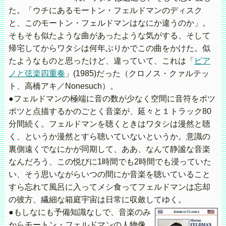
た。「ウチにあるモートン・フェルドマンのディスク
と、このモートン・フェルドマンはなにか違うのか」。
そもそも似たような曲があったような気がする、そして
帰宅してからワタシは何年ぶりかでこの曲をかけた。似
たようなものと思ったけど、違っていて、これは「
ピア
ノと弦楽四重奏
」(1985)だった（クロノス・クァルテッ
ト、高橋アキ／Nonesuch）。
●フェルドマンの極端に音の数が少なく空間に音符をポツ
ポツと点描するかのごとく音楽が、延々と１トラック80
分間続く。フェルドマンを聴くときはワタシは漫然と聴
く、というか漫然とすら聴いていないというか。意識の
裏側遠くでなにかが同期して、ああ、なんて静謐な音楽
なんだろう、この悦びに1時間でも2時間でも浸っていた
い、そう思いながらいつの間にか音楽を聴いていること
すら忘れて風呂に入ってメシ食ってフェルドマンは忘却
の彼方、繊細な箱庭宇宙は日常に収斂してゆく。
●もしなにも予備知識なしで、音楽のみ
からモートン・フェルドマンの人物像