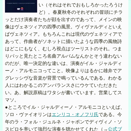
い（それはそれでおもしろかったろうけ
ど）。春夏秋冬のそれぞれの冒頭にチラ
ッとだけ演奏者たちが顔を出すのであって、メインの映
像はヴェネツィアの四季の風景。ヴィヴァルディといえ
ばヴェネツィア。もちろんこれは現代のヴェネツィアで
あって、作曲者がソネットに描いたような四季の風物詩
はどこにもなく、むしろ視点はツーリストのそれ。つま
りパッと見たところ名曲アルバムなんかとそう違わない
のだが、唯一決定的な違いは、演奏がイル・ジャルディ
ーノ・アルモニコってこと。映像よりはるかに雄弁でア
グレッシヴな音楽が背景で鳴っているんである。わかる
人にはわかるこのアンバランスさにウケていただきた
い。あ、解説原稿はワタシが書いています。営業してス
マソ。
●ところでイル・ジャルディーノ・アルモニコといえば、
ソロ・ヴァイオリンは
エンリコ・オノフリ氏
である。今
年のラ・フォル・ジュルネ・ジャポンでディヴィノ・ソ
スピロを率いて強烈な演奏を聴かせてくれた（→
公式ブ