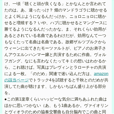
け、一頃「聴くと頭が良くなる」とかなんとか言われて
たのは。あ、違ったっけ？ 畑のマンドラゴラに聴かせる
とよく叫ぶようになるんだっけか。ニョロニョロに聴か
せると増殖する？ いや、ハブに聴かせるとマングースに
勝てるようになるんだったかな。ま、それくらい効用が
あるとされている名曲であるわけだが、効用なんて一つ
もなくたって名曲は名曲である。故郷ザルツブルクから
ウィーンに出てきたモーツァルトが、ピアノのお弟子さ
んアウエルンハンマー嬢と共演するために作曲。ヴォル
フガング、なにも言わなくたってキミの想いはわかるか
ら、これ聴けば。写真はプレヴィンとラローチャの共演
による一枚。「のだめ」関連で迷い込んだ方は、
amazon
の該当ページ
でトラック4を試聴すると千秋とのだめが共
演してた曲が聴けます、しかもいちばん盛り上がる部分
を。
●この第1楽章くらいハッピーな気分に満ちあふれた曲は
ほかに思いつかない（あ、もう1曲あるか。ヴァイオリン
とヴィオラのための協奏交響曲も自分脳内でこの曲と同