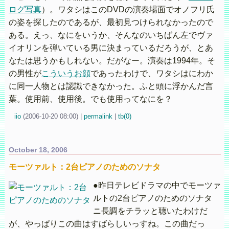
ログ写真
）。ワタシはこのDVDの演奏場面でオノフリ氏
の姿を探したのであるが、最初見つけられなかったので
ある。えっ、なにをいうか、そんなのいちばん左でヴァ
イオリンを弾いている男に決まっているだろうが、とあ
なたは思うかもしれない。だがなー。演奏は1994年。そ
の男性が
こういうお顔
であったわけで、ワタシはにわか
に同一人物とは認識できなかった。ふと頭に浮かんだ言
葉。使用前、使用後。でも使用ってなにを？
iio
(
2006-10-20 08:00)
|
permalink
|
tb(0)
October 18, 2006
モーツァルト：2台ピアノのためのソナタ
●昨日テレビドラマの中でモーツァ
ルトの2台ピアノのためのソナタ
ニ長調をチラッと聴いたわけだ
が、やっぱりこの曲はすばらしいっすね。この曲だっ