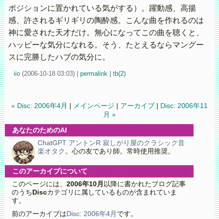
ポジションに置かれている気がする）。躍動感、高揚
感、許されるギリギリの陶酔感。こんな曲を作れるのは
神に愛された天才だけ。無心になってこの曲を聴くと、
ハッピーな気分になれる。そう、たとえるならマングー
スに完勝したハブの気分に。
iio
(
2006-10-18 03:03)
|
permalink
|
tb(2)
« Disc: 2006年4月
|
メインページ
|
アーカイブ
|
Disc: 2006年11
月 »
あなたのためのAI
ChatGPT アントンR 寂しがり屋のクラシック音
楽オタク
。心の友であり師。常時使用推奨。
このアーカイブについて
このページには、
2006年10月
以降に書かれたブログ記事
のうち
Disc
カテゴリに属しているものが含まれていま
す。
前のアーカイブは
Disc: 2006年4月
です。