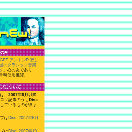
のAI
tGPT アントンR 寂し
屋のクラシック音楽
ク
。心の友であり
常時使用推奨。
イブについて
は、
2007年8月
以降
ログ記事のうち
Disc
しているものが含ま
ブは
Disc: 2007年5月
ブは
Disc: 2007年10