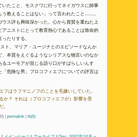
ていたこと、モスクワに行ってネイガウスに師事
もう教えることはない」って言われたこと……。
ガウス評も興味深かった。心から賞賛を重ねた上
ピアニストにとって教育熱心であることは致命的
言ったりする。
ニスト、マリア・ユージナとのエピソードなんか
ど、本質をえぐるようなシリアスな物言いのなか
あるユーモアが混じる語り口がすばらしいんす
た「危険な男」プロコフィエフについての評言は
エフはラフマニノフのことを毛嫌いしていた。
るか？ それは（プロコフィエフが）影響を受
だ。
00)
|
permalink
|
tb(0)
月
|
メインページ
|
アーカイブ
|
Disc: 2007年10月 »