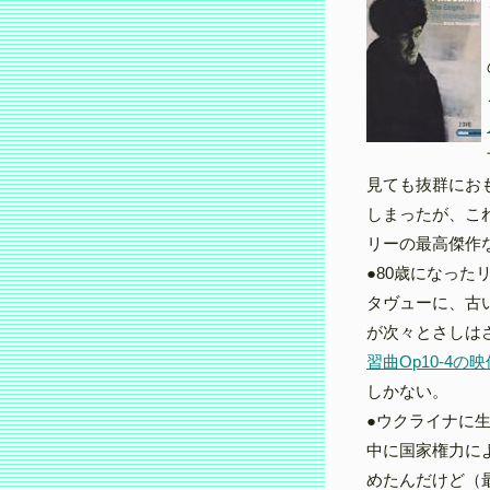
見ても抜群にお
しまったが、こ
リーの最高傑作
●80歳になっ
タヴューに、古
が次々とさしはさ
習曲Op10-4の映
しかない。
●ウクライナに
中に国家権力に
めたんだけど（