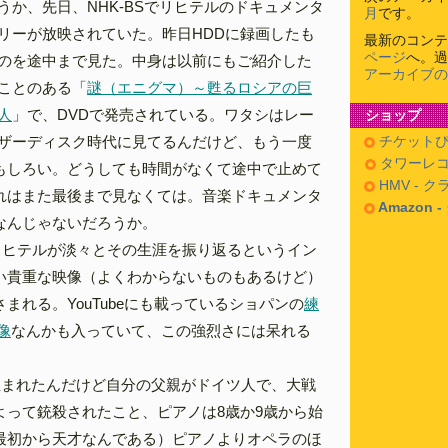
うか、先日、NHK-BSでリヒテルのドキュメンタ
月
です。
リーが放映されていた。昨日HDDに録画したも
最新のコンテ
ページ
へ。過
のを途中まで見た。中身は以前にもご紹介した
アーカイブの
ことのある「
謎（エニグマ）～甦るロシアの巨
人
」で、DVDで発売されている。ワタシはレー
ショップ
ザーディスク時代に見てるんだけど、もう一度
チケットぴ
タワーレコ
もしろい。どうしても時間がなくて途中で止めて
HMV - 
れはまた最後まで見なくては。音楽ドキュメンタ
Amazon 
なんじゃないだろうか。
たリヒテルが淡々とその生涯を振り返るというイン
い貴重な映像（よくわからないものもあるけど）
まれる。YouTubeにも載っているショパンの
練
像
なんかも入っていて、この強烈さには呆れる
生まれたんだけど自分の父親がドイツ人で、大戦
よって銃殺されたこと、ピアノは8歳か9歳から始
最初から天才なんである）ピアノよりオペラのほ