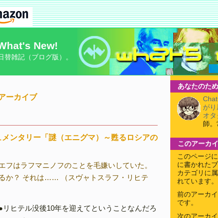
What's New!
日替雑記（ブログ版）。
あなたのため
8月アーカイブ
Cha
がり
オタ
師。
ュメンタリー「謎（エニグマ）～甦るロシアの
このアーカ
このページに
エフはラフマニノフのことを毛嫌いしていた。
に書かれたブ
カテゴリに属
るか？ それは…… （スヴャトスラフ・リヒテ
れています。
前のアーカイ
です。
●リヒテル没後10年を迎えてということなんだろ
次のアーカイ