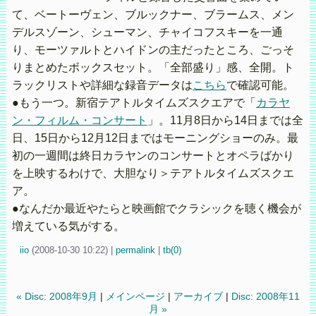
て、ベートーヴェン、ブルックナー、ブラームス、メン
デルスゾーン、シューマン、チャイコフスキーを一通
り、モーツァルトとハイドンの主だったところ、ごっそ
りまとめたボックスセット。「全部盛り」感、全開。ト
ラックリストや詳細な録音データは
こちら
で確認可能。
●もう一つ。新宿テアトルタイムズスクエアで「
カラヤ
ン・フィルム・コンサート
」。11月8日から14日までは全
日、15日から12月12日まではモーニングショーのみ。最
初の一週間は終日カラヤンのコンサートとオペラばかり
を上映するわけで、大胆なり＞テアトルタイムズスクエ
ア。
●なんだか最近やたらと映画館でクラシックを聴く機会が
増えている気がする。
iio
(
2008-10-30 10:22)
|
permalink
|
tb(0)
« Disc: 2008年9月
|
メインページ
|
アーカイブ
|
Disc: 2008年11
月 »