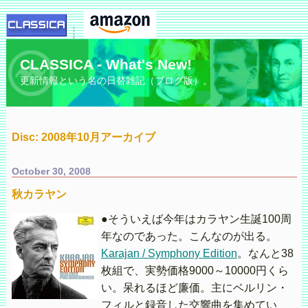
CLASSICA - What's New!
更新情報という名の日替雑記（ブログ版）。
Disc: 2008年10月アーカイブ
October 30, 2008
秋カラヤン
●そういえば今年はカラヤン生誕100周
年なのであった。こんなのが出る。
Karajan / Symphony Edition
。なんと38
枚組で、実勢価格9000～10000円くら
い。呆れるほど廉価。主にベルリン・
フィルと録音した交響曲を集めてい