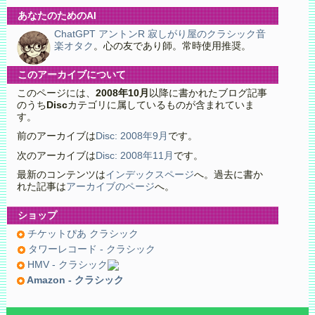
あなたのためのAI
ChatGPT アントンR 寂しがり屋のクラシック音
楽オタク
。心の友であり師。常時使用推奨。
このアーカイブについて
このページには、
2008年10月
以降に書かれたブログ記事
のうち
Disc
カテゴリに属しているものが含まれていま
す。
前のアーカイブは
Disc: 2008年9月
です。
次のアーカイブは
Disc: 2008年11月
です。
最新のコンテンツは
インデックスページ
へ。過去に書か
れた記事は
アーカイブのページ
へ。
ショップ
チケットぴあ クラシック
タワーレコード - クラシック
HMV - クラシック
Amazon - クラシック