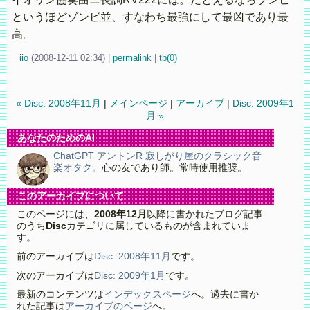
というほどゾンビ並、すなわち最強にして最凶であり最
高。
iio
(
2008-12-11 02:34)
|
permalink
|
tb(0)
« Disc: 2008年11月
|
メインページ
|
アーカイブ
|
Disc: 2009年1
月 »
あなたのためのAI
ChatGPT アントンR 寂しがり屋のクラシック音
楽オタク
。心の友であり師。常時使用推奨。
このアーカイブについて
このページには、
2008年12月
以降に書かれたブログ記事
のうち
Disc
カテゴリに属しているものが含まれていま
す。
前のアーカイブは
Disc: 2008年11月
です。
次のアーカイブは
Disc: 2009年1月
です。
最新のコンテンツは
インデックスページ
へ。過去に書か
れた記事は
アーカイブのページ
へ。