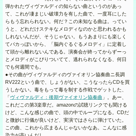
弾かれたヴィヴァルディの知らない曲というのがあっ
て、これが凄まじい破壊力を有した曲で、一度耳にした
らもう忘れられない。何だ？この未知なる曲は。ってい
うと、どれだけステキなメロディなのかと思われるかも
しれないんだが、そうじゃない。もうあまりにも楽しく
てバカっぽいから、「脳内ぐるぐるメロディ」に定着し
て頭から離れないんである。演奏会が終ってからずーっ
とメロディがこびりついてて、逃れられなくなる、何日
でも何週間でも。
●その曲がヴィヴァルディのヴァイオリン協奏曲ニ長調
RV222という曲で、しょうがない、こうなったらCDを買
うしかない。毒をもって毒を制する作戦でゲットした、
「
ヴィヴァルディ：後期ヴァイオリン協奏曲
」。あー、
これだこの第3楽章だ。amazonの試聴リンクでも聞ける
けど、こんな感じの曲で、頭の中でループになる。CDだ
と微妙に行儀が良いけど、実演ではさらに弾けていた。
この曲、これから広まるんじゃないかなあ。こんなに感
染力が高いんだし。