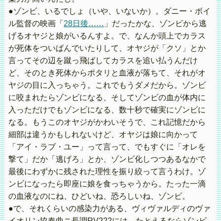
●ゾンビ、いるでしょ（いや、いないか）。ダニー・ボイ
ル監督の映画「
28日後……
」だったかな、ゾンビから逃
げるオヤジと娘がいるんすよ。で、なんか頭上でカラス
が死体をついばんでいたりして、オヤジが「クソ」とか
言ってその辺を蹴っ飛ばしてカラスを追い払うんだけ
ど、そのとき死体からポタリと血液が落ちて、それがオ
ヤジの目に入っちゃう。これでもうダメだから。ゾンビ
に咬まれたらゾンビになる、そしてゾンビの血が体内に
入っただけでもゾンビになる、数十秒で確実にゾンビに
なる。もうこのオヤジがかわいそうで、これ記憶だから
細部は違うかもしれないけど、オヤジは娘に向かって
「アイ・ラブ・ユー」って言って、でもすぐに「オレを
撃て」だか「逃げろ」とか、ゾンビ化しつつあるなかで
最後にわずかに残された理性を振り絞って言うわけ。ゾ
ンビになったら即座に娘を食っちゃうから。たった一滴
の血液なのにね、ひどいね、恐ろしいね、ゾンビ。
●で、それくらいの感染力がある、ヴィヴァルディのヴァ
イオリン協奏曲ニ長調RV222には。たとえるならゾンビ