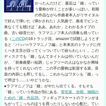
かったんだけど、最近は「鐘」ってい
う愛称が付くことが多いっぽい。初期
の作品ながら作曲者本人がリサイタル
で好んで弾いた（弾かされた）人気曲で、曲名でピンと
来なくても聴けば「ああ、あれか」とわかるタイプの
曲。古い録音だが、ラフマニノフ本人の演奏も残ってい
る（
このCD
の16トラック目。amazonで試聴しようとす
ると「バッハ=ラフマニノフ編」と本来次のトラックに付
くべき文言が誤ってくっついていて紛らわしい）。この
ディスクでも「鐘」なんてタイトルは付いていないんだ
が、「前奏曲嬰ハ短調」じゃフツーの人はなかなか興味
を持ってくれないので、この手の愛称は歓迎する派。音
楽の内容にも即してるし、これからはワタシも「鐘」っ
て呼ぼう……いやどうかな。
●ラフマニノフは「鐘」がやたら出てくる。そもそも
「鐘」っていう作品が別にある。
管弦楽、合唱、独唱の
ための「鐘」作品35
。フィギュアスケートのファンがま
ちがってこっちのほうを買ったりしないか心配だ。てい