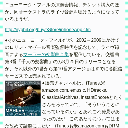
ニューヨーク・フィルの演奏会情報、チケット購入のほ
か、同オーケストラのライヴ音源を聴けるようになって
いるようだ。
http://nyphil.org/buy/eStore/iphoneApp.cfm
●そのニューヨーク・フィルだが、2002～2009にかけて
のロリン・マゼール音楽監督時代を記念して、ライヴ録
音による
マーラーの交響曲全集
を配信している。交響曲
第8番「千人の交響曲」のみ8月25日のリリースとなる
が、それ以外の1番から第10番アダージョはすでに各配信
サービスで販売されている。
●販売チャンネルは、iTunes,米
amazon.com, emusic, HDtracks,
ClassicalArchives, instantEncoreとたく
さんそろっていて、「そういうことに
なっているのか」とあれこれ発見があ
ったのだが、このあたりについてはま
た改めて話題にしたい。iTunesも米amazon.comもDRM