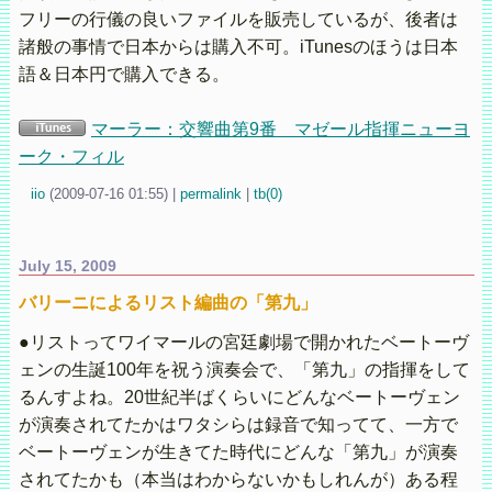
フリーの行儀の良いファイルを販売しているが、後者は
諸般の事情で日本からは購入不可。iTunesのほうは日本
語＆日本円で購入できる。
マーラー：交響曲第9番 マゼール指揮ニューヨ
ーク・フィル
iio
(
2009-07-16 01:55)
|
permalink
|
tb(0)
July 15, 2009
バリーニによるリスト編曲の「第九」
●リストってワイマールの宮廷劇場で開かれたベートーヴ
ェンの生誕100年を祝う演奏会で、「第九」の指揮をして
るんすよね。20世紀半ばくらいにどんなベートーヴェン
が演奏されてたかはワタシらは録音で知ってて、一方で
ベートーヴェンが生きてた時代にどんな「第九」が演奏
されてたかも（本当はわからないかもしれんが）ある程