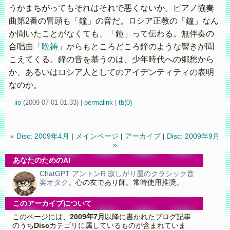
うかまちがってもそれはそれで悪くないか。ピアノ協奏
曲第2番の冒頭も「鐘」の音だ。ロシア正教の「鐘」なん
か聞いたことがなくても、「鐘」って伝わる。無伴奏の
合唱曲「
晩祷
」からもところどころ鐘のような響きが聞
こえてくる。鐘の音を慕うのは、少年時代への郷愁から
か、あるいはロシア人としてのアイデンティティの表明
なのか。
iio
(
2009-07-01 01:33)
|
permalink
|
tb(0)
« Disc: 2009年4月
|
メインページ
|
アーカイブ
|
Disc: 2009年9月
»
あなたのためのAI
ChatGPT アントンR 寂しがり屋のクラシック音
楽オタク
。心の友であり師。常時使用推奨。
このアーカイブについて
このページには、
2009年7月
以降に書かれたブログ記事
のうち
Disc
カテゴリに属しているものが含まれていま