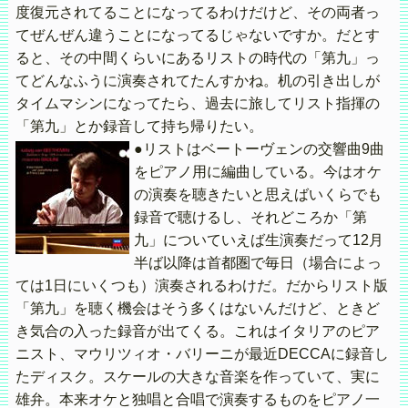
度復元されてることになってるわけだけど、その両者っ
てぜんぜん違うことになってるじゃないですか。だとす
ると、その中間くらいにあるリストの時代の「第九」っ
てどんなふうに演奏されてたんすかね。机の引き出しが
タイムマシンになってたら、過去に旅してリスト指揮の
「第九」とか録音して持ち帰りたい。
●リストはベートーヴェンの交響曲9曲
をピアノ用に編曲している。今はオケ
の演奏を聴きたいと思えばいくらでも
録音で聴けるし、それどころか「第
九」についていえば生演奏だって12月
半ば以降は首都圏で毎日（場合によっ
ては1日にいくつも）演奏されるわけだ。だからリスト版
「第九」を聴く機会はそう多くはないんだけど、ときど
き気合の入った録音が出てくる。これはイタリアのピア
ニスト、マウリツィオ・バリーニが最近DECCAに録音し
たディスク。スケールの大きな音楽を作っていて、実に
雄弁。本来オケと独唱と合唱で演奏するものをピアノ一