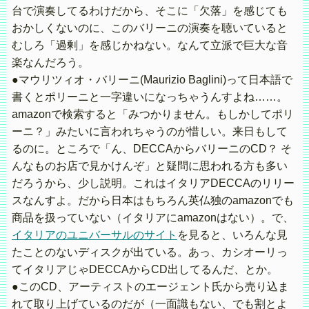
台で演奏してるわけだから、そこに「欠落」を感じても
おかしくないのに、このバリーニの演奏を聴いていると
むしろ「過剰」を感じかねない。なんて立派で巨大な音
楽なんだろう。
●マウリツィオ・バリーニ(Maurizio Baglini)って日本語で
書くとポリーニと一字違いになっちゃうんすよね……。
amazonで検索すると「みつかりません。もしかしてポリ
ーニ？」みたいに言われちゃうのが惜しい。来日もして
るのに。ところで「ん、DECCAからバリーニのCD？ そ
んなものお店で見かけんぞ」と疑問に思われる方も多い
だろうから、少し説明。これはイタリアDECCAのリリー
スなんすよ。だから日本はもちろん英仏独のamazonでも
商品を扱っていない（イタリアにamazonはない）。で、
イタリアのユニバーサルのサイト
を見ると、いろんな見
たことのないディスクが出ている。あっ、カシオーリっ
てイタリアじゃDECCAからCD出してるんだ、とか。
●このCD、アーティストのエージェント氏から売り込ま
れて取り上げているのだが（一面識もない、でも割とよ