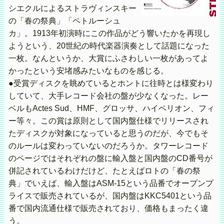
シエクルによるストラヴィンスキー
の「春の祭典」「ペトルーシュ
カ」。1913年初演時にこの作品がどう響いたかを再現し
ようという、20世紀の時代楽器演奏として話題になった
一枚。なんというか、大賞にふさわしい一枚があってよ
かったという安堵感みたいなものを感じる。
●受賞ディスクを眺めているとホントに往時とは様変わり
していて、大手レコード会社の盤が少なくなった。レー
ベルもActes Sud、HMF、グロッサ、ハイペリオン、フィ
ー等々。この賞は原則として国内盤仕様でリリースされ
たディスクが対象になっていると思うのだが、今でもそ
のルールは変わっていないのだろうか。タワーレコード
のページではそれぞれの盤に輸入盤と国内盤のCD番号が
併記されているわけだけど、たとえばロトの「春の祭
典」でいえば、輸入盤はASM-15という品番でオープンプ
ライスで販売されているが、国内盤はKKC5401という品
番で国内流通仕様で販売されており、価格もまったく違
う。