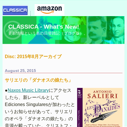
CLASSICA - What's New!
更新情報という名の日替雑記（ブログ版）。
Disc: 2015年8月アーカイブ
August 25, 2015
サリエリの「ダナオスの娘たち」
●
Naxos Music Library
にアクセス
したら、新レーベルとして
Ediciones Singularesが加わったと
いうお知らせがあって、サリエリ
のオペラ「ダナオスの娘たち」の
音源が載っていた。クリストフ・