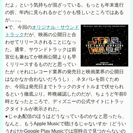
だよ」という気持ちが混ざっている。もっとも年末進行
の折、年内に見られるかどうかも怪しいところではある
が……。
●で、今回の
オリジナル・サウンド
トラック
だが、映画の公開日と合
わせてリリースされることになっ
た。通常、サウンドトラックは前
宣伝も兼ねてか映画公開よりも早
くリリースするものだと思ってい
たが（それにレコード業界の発売日と映画業界の公開日
はなかなか合わないだろうし）、ネタバレを防ぐため
か、今回は発売日までトラックのタイトルまで伏せられ
るという徹底ぶり。昨晩確認したのだが、ちょうど午前0
時となったところで、ディズニーの公式サイトにトラッ
クタイトルが表示された。
●じゃあ配信のほうはどうなっているのかなと思ったら、
なんと、もうApple Musicで聴けるじゃないすか（どうい
うわけかGoogle Play Musicでは現時点で見つからないの