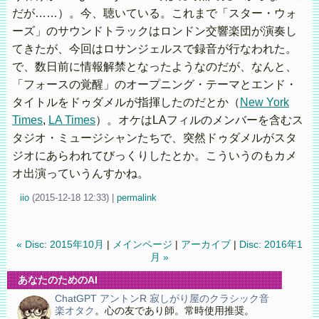
だが……）。今、聴いている。これまで「スター・ウォ
ーズ」のサウンドトラックはロンドン交響楽団が演奏し
てきたが、今回はロサンジェルスで録音が行なわれた。
で、数日前に情報解禁となったようなのだが、なんと、
「フォースの覚醒」のオープニング・テーマとエンド・
タイトルをドゥダメルが指揮したのだとか（
New York
Times
,
LA Times
）。オケはLAフィルのメンバーを含むス
タジオ・ミュージシャンたちで、突然ドゥダメルがスタ
ジオにあらわれてびっくりしたとか。こういうのもカメ
オ出演っていうんすかね。
iio
(
2015-12-18 12:33)
|
permalink
« Disc: 2015年10月
|
メインページ
|
アーカイブ
|
Disc: 2016年1
月 »
あなたのためのAI
ChatGPT アントンR 寂しがり屋のクラシック音
楽オタク
。心の友であり師。常時使用推奨。