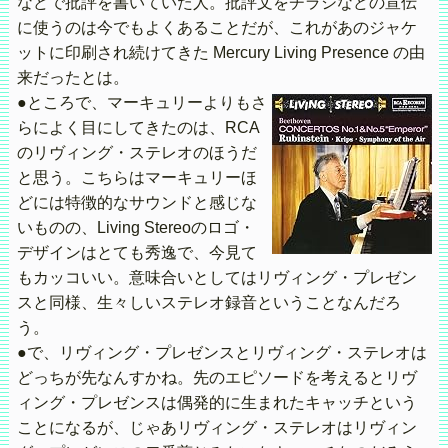
などで批評を書いていた人。批評文をチラシなどの宣伝
に使うのは今でもよくあることだが、これがあのジャケ
ットに印刷され続けてきた Mercury Living Presence の由
来だったとは。
●ところで、マーキュリーよりもさ
らによく目にしてきたのは、RCA
のリヴィング・ステレオのほうだ
と思う。こちらはマーキュリーほ
どには特徴的なサウンドと感じな
いものの、Living Stereoのロゴ・
デザインはとても秀逸で、今見て
もカッコいい。意味合いとしてはリヴィング・プレゼン
スと同様、生々しいステレオ録音ということなんだろ
う。
●で、リヴィング・プレゼンスとリヴィング・ステレオは
どっちが先なんすかね。先のエピソードを考えるとリヴ
ィング・プレゼンスは偶発的に生まれたキャッチという
ことになるが、じゃあリヴィング・ステレオはリヴィン