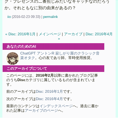
グ・プレゼンスの二番煎じみたいなキャッチなのだろう
か。それともなに別の由来があるの？
iio
(
2016-02-23 09:33)
|
permalink
« Disc: 2016年1月
|
メインページ
|
アーカイブ
|
Disc: 2016年4月
»
あなたのためのAI
ChatGPT アントンR 寂しがり屋のクラシック音
楽オタク
。心の友であり師。常時使用推奨。
このアーカイブについて
このページには、
2016年2月
以降に書かれたブログ記事
のうち
Disc
カテゴリに属しているものが含まれていま
す。
前のアーカイブは
Disc: 2016年1月
です。
次のアーカイブは
Disc: 2016年4月
です。
最新のコンテンツは
インデックスページ
へ。過去に書か
れた記事は
アーカイブのページ
へ。