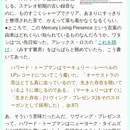
じる。ステレオ初期の古い録音な
のに、ものすごくシャープでクリア。あまりにすっきり
と整理された音で、かえって落ち着かなくなるくらい。
●ところで、この Mercury Living Presence という言葉の
由来はどれくらい知られているものなんだろうか。ワタ
シはつい先日知った。アレックス・ロスの「
これを聴
け
」（みすず書房）をぱらぱらと眺めていたら、こう書
いてあった。
ハワード・トーブマンはマーキュリー・レーベルの
LPレコードについてこう書いた。「オーケストラの
音はとても真に迫っているので、生きた存在を聴いて
いるように感じるのである」（マーキュリーはすぐに
「生きた存在」[リヴィング・プレゼンス]をそのスロ
ーガンとして採用した）。(p.87)
あ、そういう意味だったんだ、リヴィング・プレゼンス
って。ハワード・トーブマンはニューヨーク・タイムズ