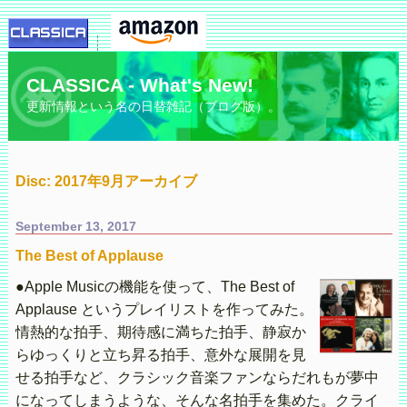
CLASSICA - What's New!
更新情報という名の日替雑記（ブログ版）。
Disc: 2017年9月アーカイブ
September 13, 2017
The Best of Applause
●Apple Musicの機能を使って、The Best of
Applause というプレイリストを作ってみた。
情熱的な拍手、期待感に満ちた拍手、静寂か
らゆっくりと立ち昇る拍手、意外な展開を見
せる拍手など、クラシック音楽ファンならだれもが夢中
になってしまうような、そんな名拍手を集めた。クライ