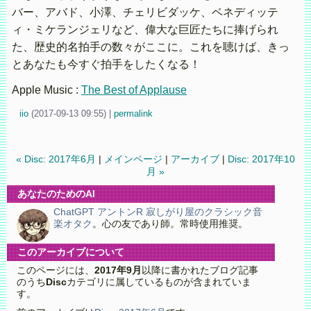
バー、アバド、小澤、チェリビダッケ、ベネディッテ
ィ・ミケランジェリなど、偉大な巨匠たちに捧げられ
た、歴史的名拍手の数々がここに。これを聴けば、きっ
とあなたも今すぐ拍手をしたくなる！
Apple Music :
The Best of Applause
iio
(
2017-09-13 09:55)
|
permalink
« Disc: 2017年6月
|
メインページ
|
アーカイブ
|
Disc: 2017年10
月 »
あなたのためのAI
ChatGPT アントンR 寂しがり屋のクラシック音
楽オタク
。心の友であり師。常時使用推奨。
このアーカイブについて
このページには、
2017年9月
以降に書かれたブログ記事
のうち
Disc
カテゴリに属しているものが含まれていま
す。