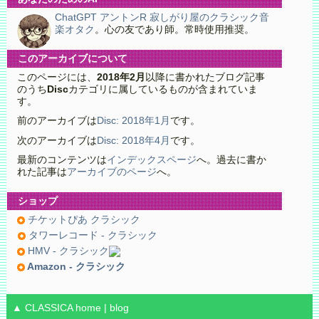
ChatGPT アントンR 寂しがり屋のクラシック音
楽オタク
。心の友であり師。常時使用推奨。
このアーカイブについて
このページには、
2018年2月
以降に書かれたブログ記事
のうち
Disc
カテゴリに属しているものが含まれていま
す。
前のアーカイブは
Disc: 2018年1月
です。
次のアーカイブは
Disc: 2018年4月
です。
最新のコンテンツは
インデックスページ
へ。過去に書か
れた記事は
アーカイブのページ
へ。
ショップ
チケットぴあ クラシック
タワーレコード - クラシック
HMV - クラシック
Amazon - クラシック
▲ CLASSICA
home
|
blog