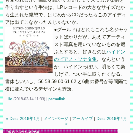
作り出すという手法は、LPレコードの大きなサイズだか
ら生まれた発想で、はじめからCDだったらこのアイディ
アは出てこなかったんじゃないか。
●グールドはどれもこれも名ジャケ
ットばかりだが、あえてアーティ
スト写真を用いていないものを選
ぶとすると、好きなのは
ハイドン
のピアノ・ソナタ集
。なんという
か、ハイドンっぽい。明るくて楽
しげで、つい手に取りたくなる。
書体もいいし、56 58 59 60 61 62 と6曲の番号が等間隔で
横に並んでいるデザインも秀逸。
iio
(
2018-02-14 11:33)
|
permalink
« Disc: 2018年1月
|
メインページ
|
アーカイブ
|
Disc: 2018年4月
»
あなたのためのAI