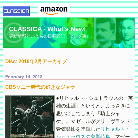
CLASSICA - What's New!
更新情報という名の日替雑記（ブログ版）。
Disc: 2018年2月アーカイブ
February 14, 2018
CBSソニー時代の好きなジャケ
●リヒャルト・シュトラウスの「英
雄の生涯」というと、まっさきに
思い出してしまう「騎士ジャ
ケ」。マゼールがクリーヴランド
管弦楽団を指揮した
リヒャルト・
シュトラウスの交響詩集
。マゼー