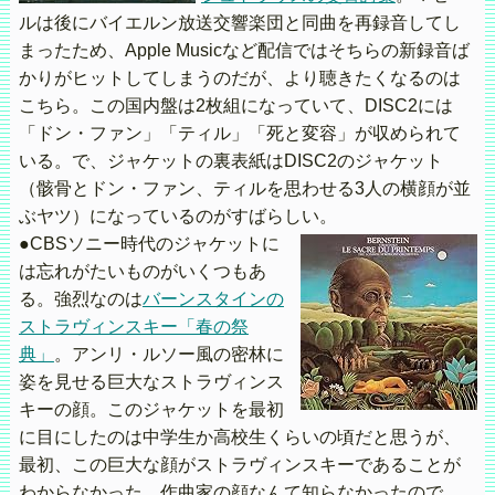
ルは後にバイエルン放送交響楽団と同曲を再録音してし
まったため、Apple Musicなど配信ではそちらの新録音ば
かりがヒットしてしまうのだが、より聴きたくなるのは
こちら。この国内盤は2枚組になっていて、DISC2には
「ドン・ファン」「ティル」「死と変容」が収められて
いる。で、ジャケットの裏表紙はDISC2のジャケット
（骸骨とドン・ファン、ティルを思わせる3人の横顔が並
ぶヤツ）になっているのがすばらしい。
●CBSソニー時代のジャケットに
は忘れがたいものがいくつもあ
る。強烈なのは
バーンスタインの
ストラヴィンスキー「春の祭
典」
。アンリ・ルソー風の密林に
姿を見せる巨大なストラヴィンス
キーの顔。このジャケットを最初
に目にしたのは中学生か高校生くらいの頃だと思うが、
最初、この巨大な顔がストラヴィンスキーであることが
わからなかった。作曲家の顔なんて知らなかったので。