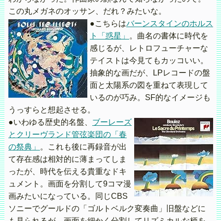
この丸メガネのオッサン、だれ？みたいな。
●こちらは
バーンスタインのホルス
ト「惑星」
。曲名の書体に時代を
感じるが、レトロフューチャーな
テイストは今見てもカッコいい。
抽象的な画だが、LPレコードの盤
面と太陽系の図を重ねて表現して
いるのが巧み。SF的なイメージも
うっすらと想起させる。
●いわゆる歴史的名盤、
ブーレーズ
とクリーヴランド管弦楽団の「春
の祭典」
。これも後に再録音が出
て存在感は相対的に薄まってしま
ったが、時代を伝える貴重なドキ
ュメント。画面を分割して9コマ漫
画みたいになっている。同じCBS
ソニーでグールドの「ゴルトベルク変奏曲」旧盤などに
も見られるが、画面を細かく分割してリズミカルな柄を