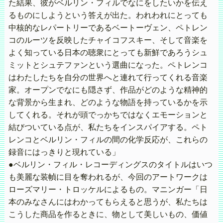
た結果、彼がベルリン・フィルでなにをしたいかを伝え
るものにしようという答えが出た。われわれにとっても
中核的なレパートリーであるベートーヴェン、ペトレン
コのルーツを反映したチャイコフスキー、そして音楽を
よく知っている日本の聴衆にとっても新鮮であろうシュ
ミットとシュテファンという選曲になった。ペトレンコ
はわたしたちを自分の世界へと連れて行ってくれる音楽
家。オープンでなにも隠さず、作品がどのような精神的
な背景から生まれ、どのような物語を持っているかを示
してくれる。それが頭でっかちではなくエモーションと
結びついている点が、私たちをインスパイアする。ペト
レンコとベルリン・フィルの間の化学反応が、これらの
録音にはっきりと現れている」
●ベルリン・フィル・レコーディングスのタイトルはいつ
も美麗な装幀に目を奪われるが、今回のアートワークは
ローズマリー・トロッケルによるもの。マニンガー「日
本のみなさんにはわかってもらえると思うが、私たちは
こうした商品を作るときに、物として美しいもの、価値