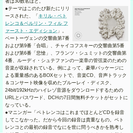
者は30数名ほど。
●テーマはこのたび新たにリリ
ースされた、「
キリル・ペト
レンコ＆ベルリン・フィル フ
ァースト・エディション
」。
ベートーヴェンの交響曲第7番
および第9番「合唱」、チャイコフスキーの交響曲第5番
および第6番「悲愴」、フランツ・シュミットの交響曲第
4番、ルーディ・シュテファンの一楽章の管弦楽のための
音楽が収録されている。例によって、豪華パッケージに
よる重量感のあるBOXセットで、音楽CD、音声トラック
＆コンサート映像を収めたブルーレイ・ディスク、
24bit/192kHzのハイレゾ音源をダウンロードするための
URLとパスワード、DCHの7日間無料チケットがセットに
なっている。
●マニンガー「ペトレンコはこれまでほとんどCDを録音
してこなかった。だから今回の録音は貴重なもの。ペト
レンコとの最初の録音でなにを世に問うべきかを熟考し