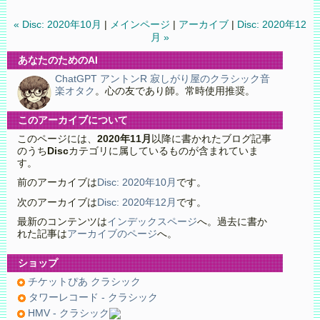
« Disc: 2020年10月
|
メインページ
|
アーカイブ
|
Disc: 2020年12
月 »
あなたのためのAI
ChatGPT アントンR 寂しがり屋のクラシック音
楽オタク
。心の友であり師。常時使用推奨。
このアーカイブについて
このページには、
2020年11月
以降に書かれたブログ記事
のうち
Disc
カテゴリに属しているものが含まれていま
す。
前のアーカイブは
Disc: 2020年10月
です。
次のアーカイブは
Disc: 2020年12月
です。
最新のコンテンツは
インデックスページ
へ。過去に書か
れた記事は
アーカイブのページ
へ。
ショップ
チケットぴあ クラシック
タワーレコード - クラシック
HMV - クラシック