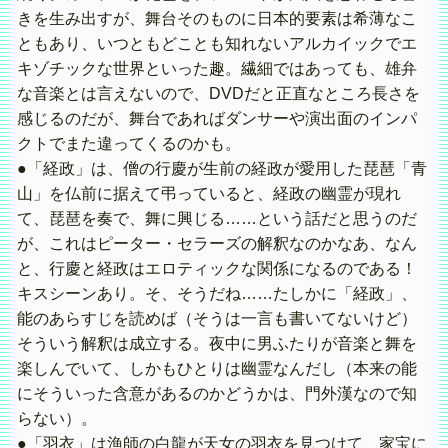
きを生み出すが、舞台そのものに日本的要素は希薄なこ
ともあり、いつともどことも知れないアルカイックでエ
キゾチックな世界といった趣。繊細ではあっても、雄弁
な音楽とは言えないので、DVDだと正直なところ長さを
感じるのだが、舞台であればダンサーや演出面のインパ
クトでまた違ってくるのかも。
●「経政」は、僧の行慶が生前の経政が愛用した琵琶「青
山」を仏前に据えて弔っていると、経政の幽霊が現れ
て、琵琶を奏で、舞に興じる……という話だと思うのだ
が、これはピーター・セラーズの解釈なのかなあ、なん
と、行慶と経政はエロティックな関係になるのである！
キスシーンあり。そ、そうだね……たしかに「経政」、
能のあらすじを読めば（そうは一言も書いてないけど）
そういう解釈は成立する。夜中に男ふたりが音楽と舞を
楽しんでいて、しかもひとりは幽霊なんだし（本来の能
にそういった含意があるのかどうかは、門外漢なので知
らない）。
●「羽衣」は漁師の白龍が天女の羽衣を見つけて、家宝に