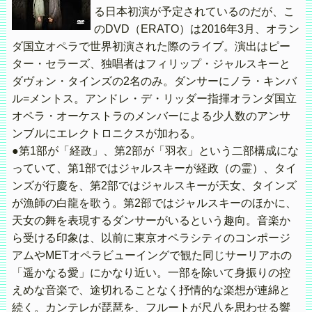
る日本初演が予定されているのだが、こ
のDVD（ERATO）は2016年3月、オラン
ダ国立オペラで世界初演された際のライブ。演出はピー
ター・セラーズ、独唱者はフィリップ・ジャルスキーと
ダヴォン・タインズの2名のみ。ダンサーにノラ・キンバ
ル=メントス。アンドレ・デ・リッダー指揮オランダ国立
オペラ・オーケストラのメンバーによる少人数のアンサ
ンブルにエレクトロニクスが加わる。
●第1部が「経政」、第2部が「羽衣」という二部構成にな
っていて、第1部ではジャルスキーが経政（の霊）、タイ
ンズが行慶を、第2部ではジャルスキーが天女、タインズ
が漁師の白龍を歌う。第2部ではジャルスキーのほかに、
天女の舞を表現するダンサーがいるという趣向。音楽か
ら受ける印象は、以前に東京オペラシティのコンポージ
アムやMETオペラビューイングで観た同じサーリアホの
「遥かなる愛」にかなり近い。一部を除いて身振りの控
えめな音楽で、途切れることなく抒情的な楽想が連綿と
続く。カンテレが琵琶を、フルートが尺八を思わせる響