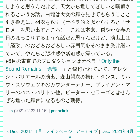
しようと思うんだけど、天女から返してほしいと嘆願さ
れるというお話。白龍は天女の舞を見せてもらうことと
引き換えに、羽衣を返す（オペラ的文脈からすると「サ
ロメ」を思い出すところ）。これは本来、穏やかな春の
日のほっこりするような話だと思うんだけど、演出上は
「経政」のおどろおどろしい雰囲気をそのまま受け継い
でいて、やたらと悲壮感や緊迫感が漂っている。
●6月の東京でのプロダクションはオペラ「
Only the
Sound Remains －余韻－
」と銘打たれていて、アレク
シ・バリエールの演出、森山開次の振付・ダンス、ミハ
ウ・スワヴェツキのカウンターテナー、ブライアン・マ
リーのバス・バリトン他。ピーター・セラーズとはぜん
ぜん違った舞台になるものと期待。
iio
(
2021-02-22 11:16)
|
permalink
« Disc: 2021年1月
|
メインページ
|
アーカイブ
|
Disc: 2021年4月
»