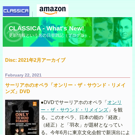
CLASSICA - What's New!
更新情報という名の日替雑記（ブログ版）。
Disc: 2021年2月アーカイブ
February 22, 2021
サーリアホのオペラ「オンリー・ザ・サウンド・リメイ
ンズ」DVD
●DVDでサーリアホのオペラ「
オンリ
ー・ザ・サウンド・リメインズ
」を観
る。このオペラ、日本の能の「経政」
（経正）と「羽衣」が題材となってい
る。今年6月に東京文化会館で新演出によ