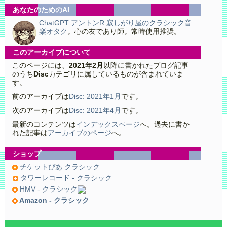
あなたのためのAI
ChatGPT アントンR 寂しがり屋のクラシック音
楽オタク
。心の友であり師。常時使用推奨。
このアーカイブについて
このページには、
2021年2月
以降に書かれたブログ記事
のうち
Disc
カテゴリに属しているものが含まれていま
す。
前のアーカイブは
Disc: 2021年1月
です。
次のアーカイブは
Disc: 2021年4月
です。
最新のコンテンツは
インデックスページ
へ。過去に書か
れた記事は
アーカイブのページ
へ。
ショップ
チケットぴあ クラシック
タワーレコード - クラシック
HMV - クラシック
Amazon - クラシック