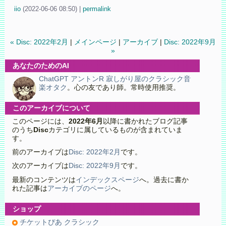
iio
(
2022-06-06 08:50)
|
permalink
« Disc: 2022年2月
|
メインページ
|
アーカイブ
|
Disc: 2022年9月
»
あなたのためのAI
ChatGPT アントンR 寂しがり屋のクラシック音
楽オタク
。心の友であり師。常時使用推奨。
このアーカイブについて
このページには、
2022年6月
以降に書かれたブログ記事
のうち
Disc
カテゴリに属しているものが含まれていま
す。
前のアーカイブは
Disc: 2022年2月
です。
次のアーカイブは
Disc: 2022年9月
です。
最新のコンテンツは
インデックスページ
へ。過去に書か
れた記事は
アーカイブのページ
へ。
ショップ
チケットぴあ クラシック