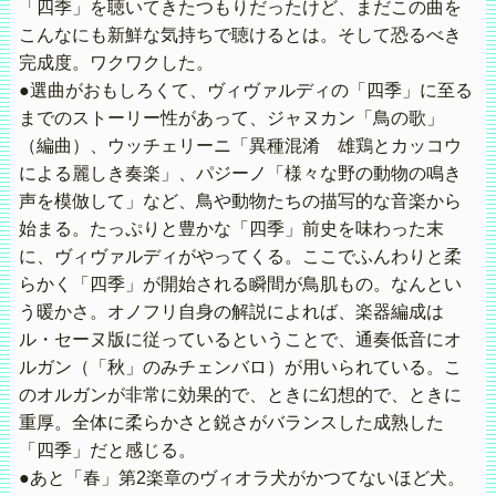
「四季」を聴いてきたつもりだったけど、まだこの曲を
こんなにも新鮮な気持ちで聴けるとは。そして恐るべき
完成度。ワクワクした。
●選曲がおもしろくて、ヴィヴァルディの「四季」に至る
までのストーリー性があって、ジャヌカン「鳥の歌」
（編曲）、ウッチェリーニ「異種混淆 雄鶏とカッコウ
による麗しき奏楽」、パジーノ「様々な野の動物の鳴き
声を模倣して」など、鳥や動物たちの描写的な音楽から
始まる。たっぷりと豊かな「四季」前史を味わった末
に、ヴィヴァルディがやってくる。ここでふんわりと柔
らかく「四季」が開始される瞬間が鳥肌もの。なんとい
う暖かさ。オノフリ自身の解説によれば、楽器編成は
ル・セーヌ版に従っているということで、通奏低音にオ
ルガン（「秋」のみチェンバロ）が用いられている。こ
のオルガンが非常に効果的で、ときに幻想的で、ときに
重厚。全体に柔らかさと鋭さがバランスした成熟した
「四季」だと感じる。
●あと「春」第2楽章のヴィオラ犬がかつてないほど犬。