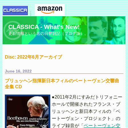
CLASSICA - What's New!
更新情報という名の日替雑記（ブログ版）。
Disc: 2022年6月アーカイブ
June 16, 2022
ブリュッヘン指揮新日本フィルのベートーヴェン交響曲
全集 CD
●2011年2月にすみだトリフォニー
ホールで開催されたフランス・ブ
リュッヘンと新日本フィルの「ベ
ートーヴェン・プロジェクト」の
ライブ録音が「
ベートーヴェン交