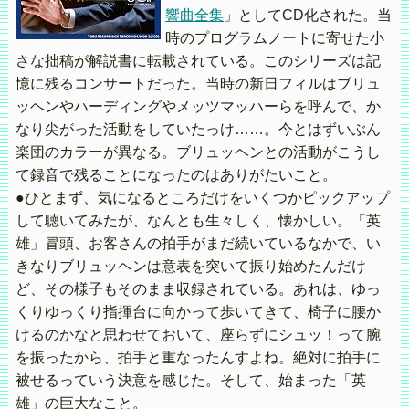
響曲全集
」としてCD化された。当
時のプログラムノートに寄せた小
さな拙稿が解説書に転載されている。このシリーズは記
憶に残るコンサートだった。当時の新日フィルはブリュ
ッヘンやハーディングやメッツマッハーらを呼んで、か
なり尖がった活動をしていたっけ……。今とはずいぶん
楽団のカラーが異なる。ブリュッヘンとの活動がこうし
て録音で残ることになったのはありがたいこと。
●ひとまず、気になるところだけをいくつかピックアップ
して聴いてみたが、なんとも生々しく、懐かしい。「英
雄」冒頭、お客さんの拍手がまだ続いているなかで、い
きなりブリュッヘンは意表を突いて振り始めたんだけ
ど、その様子もそのまま収録されている。あれは、ゆっ
くりゆっくり指揮台に向かって歩いてきて、椅子に腰か
けるのかなと思わせておいて、座らずにシュッ！って腕
を振ったから、拍手と重なったんすよね。絶対に拍手に
被せるっていう決意を感じた。そして、始まった「英
雄」の巨大なこと。