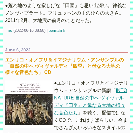
●荒れ地のような寂しげな「田園」も思い出深い。律義な
ノンヴィブラート。ブリュッヘンの手のひらの大きさ。
2011年2月、大地震の前月のことだった。
iio
(
2022-06-16 08:58)
|
permalink
June 6, 2022
エンリコ・オノフリ＆イマジナリウム・アンサンブルの
「自然の中へ ヴィヴァルディ『四季』と母なる大地の
様々な音色たち」 CD
●エンリコ・オノフリとイマジナリ
ウム・アンサンブルの新譜「
INTO
NATURE 自然の中へ ヴィヴァル
ディ『四季』と母なる大地の様々
な音色たち
」を聴く。配信ではな
くCDで。これはすばらしい。今ま
でさんざんいろいろなスタイルの