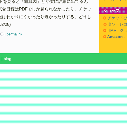
イトを見ると「組織図」とか実に詳細に出てるん
試合日程はPDFでしか見られなかったり、チケッ
ショップ
報はわかりにくかったり遅かったりする。どうし
チケットぴ
/28)
タワーレコ
HMV - 
00)
|
permalink
Amazon 
e
|
blog