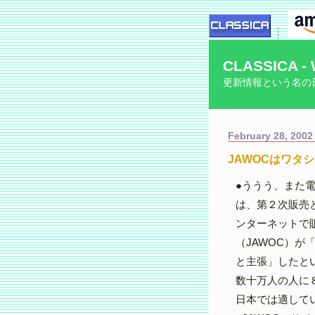
CLASSICA - 
更新情報という名の
February 28, 2002
JAWOCはワタ
●ううう、また
は、第２次販売と
ンターネットで
（JAWOC）
と主張」したと
数十万人の人に
日本では適して