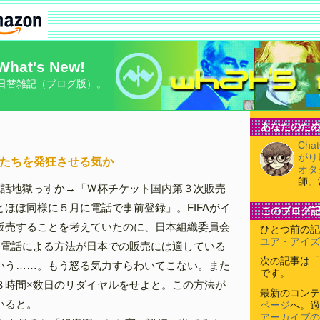
What's New!
日替雑記（ブログ版）。
あなたのため
Cha
がり
シたちを発狂させる気か
オタ
師。
電話地獄っすか→「Ｗ杯チケット国内第３次販売
ほぼ同様に５月に電話で事前登録」。FIFAがイ
このブログ
販売することを考えていたのに、日本組織委員会
ひとつ前の記
ユア・アイズ
が「電話による方法が日本での販売には適している
次の記事は「
いう……。もう怒る気力すらわいてこない。また
です。
８時間×数日のリダイヤルをせよと。この方法が
最新のコンテ
いると。
ページ
へ。過
アーカイブの