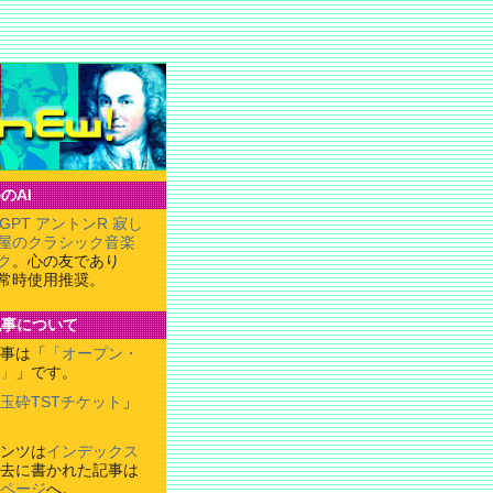
のAI
tGPT アントンR 寂し
屋のクラシック音楽
ク
。心の友であり
常時使用推奨。
記事について
事は「
「オープン・
」
」です。
玉砕TSTチケット
」
ンツは
インデックス
去に書かれた記事は
ページ
へ。