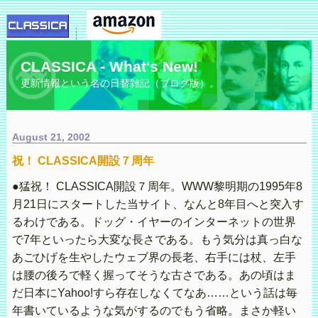
CLASSICA - What's New!
更新情報という名の日替雑記（ブログ版）。
August 21, 2002
祝！ CLASSICA開設７周年
●猛祝！ CLASSICA開設７周年。WWW黎明期の1995年8
月21日にスタートした当サイト、なんと8年目へと突入す
るわけである。ドッグ・イヤーのインターネットの世界
で7年といったら大変な長さである。もう気分は真っ白な
あごひげを生やしたウェブ界の長老、右手には杖、左手
は腰の後ろで軽く握ってそうな古さである。あの頃はま
だ日本にYahoo!すら存在しなくてなあ……という話は毎
年書いているような気がするのでもう省略。まさか軽い