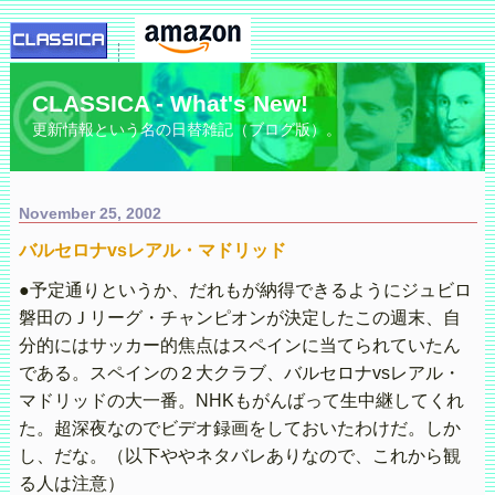
CLASSICA - What's New!
更新情報という名の日替雑記（ブログ版）。
November 25, 2002
バルセロナvsレアル・マドリッド
●予定通りというか、だれもが納得できるようにジュビロ
磐田のＪリーグ・チャンピオンが決定したこの週末、自
分的にはサッカー的焦点はスペインに当てられていたん
である。スペインの２大クラブ、バルセロナvsレアル・
マドリッドの大一番。NHKもがんばって生中継してくれ
た。超深夜なのでビデオ録画をしておいたわけだ。しか
し、だな。（以下ややネタバレありなので、これから観
る人は注意）