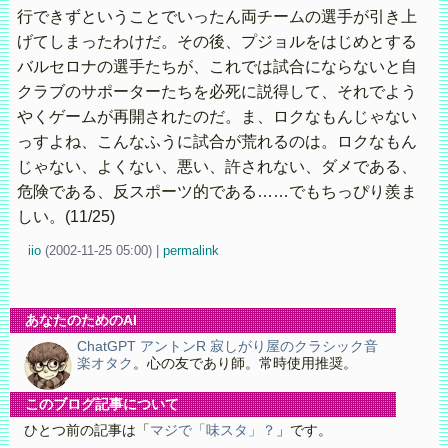
行できずということでいったん両チームの選手が引き上
げてしまったわけだ。その後、プジョルをはじめとする
バルセロナの選手たちが、これでは試合にならないと自
クラブのサポーターたちを必死に説得して、それでよう
やくゲームが再開されたのだ。ま、ロクなもんじゃない
っすよね、こんなふうに試合が荒れるのは。ロクなもん
じゃない、よくない、悪い、許されない、ダメである、
危険である、反スポーツ的である……でもちっぴり羨ま
しい。(11/25)
iio
(
2002-11-25 05:00)
|
permalink
あなたのためのAI
ChatGPT アントンR 寂しがり屋のクラシック音
楽オタク
。心の友であり師。常時使用推奨。
このブログ記事について
ひとつ前の記事は「
マジで「味スタ」？
」です。