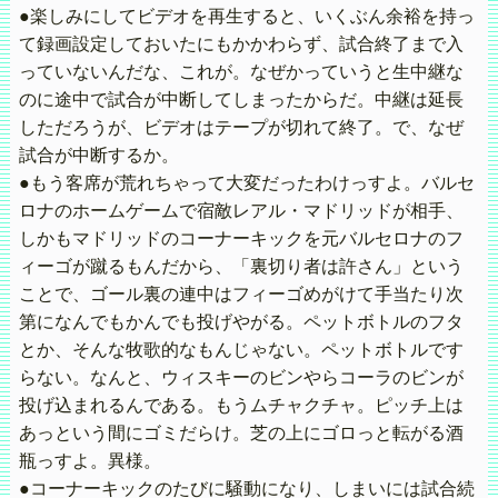
●楽しみにしてビデオを再生すると、いくぶん余裕を持っ
て録画設定しておいたにもかかわらず、試合終了まで入
っていないんだな、これが。なぜかっていうと生中継な
のに途中で試合が中断してしまったからだ。中継は延長
しただろうが、ビデオはテープが切れて終了。で、なぜ
試合が中断するか。
●もう客席が荒れちゃって大変だったわけっすよ。バルセ
ロナのホームゲームで宿敵レアル・マドリッドが相手、
しかもマドリッドのコーナーキックを元バルセロナのフ
ィーゴが蹴るもんだから、「裏切り者は許さん」という
ことで、ゴール裏の連中はフィーゴめがけて手当たり次
第になんでもかんでも投げやがる。ペットボトルのフタ
とか、そんな牧歌的なもんじゃない。ペットボトルです
らない。なんと、ウィスキーのビンやらコーラのビンが
投げ込まれるんである。もうムチャクチャ。ピッチ上は
あっという間にゴミだらけ。芝の上にゴロっと転がる酒
瓶っすよ。異様。
●コーナーキックのたびに騒動になり、しまいには試合続