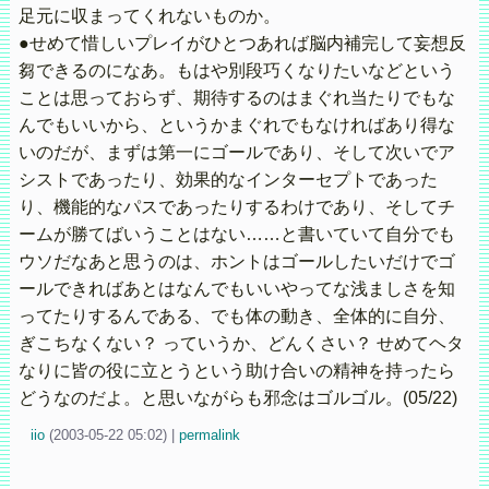
足元に収まってくれないものか。
●せめて惜しいプレイがひとつあれば脳内補完して妄想反
芻できるのになあ。もはや別段巧くなりたいなどという
ことは思っておらず、期待するのはまぐれ当たりでもな
んでもいいから、というかまぐれでもなければあり得な
いのだが、まずは第一にゴールであり、そして次いでア
シストであったり、効果的なインターセプトであった
り、機能的なパスであったりするわけであり、そしてチ
ームが勝てばいうことはない……と書いていて自分でも
ウソだなあと思うのは、ホントはゴールしたいだけでゴ
ールできればあとはなんでもいいやってな浅ましさを知
ってたりするんである、でも体の動き、全体的に自分、
ぎこちなくない？ っていうか、どんくさい？ せめてヘタ
なりに皆の役に立とうという助け合いの精神を持ったら
どうなのだよ。と思いながらも邪念はゴルゴル。(05/22)
iio
(
2003-05-22 05:02)
|
permalink