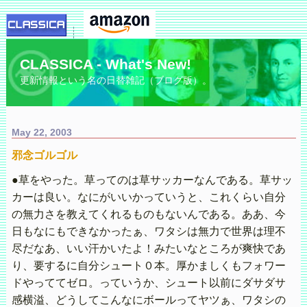
CLASSICA - What's New!
更新情報という名の日替雑記（ブログ版）。
May 22, 2003
邪念ゴルゴル
●草をやった。草ってのは草サッカーなんである。草サッ
カーは良い。なにがいいかっていうと、これくらい自分
の無力さを教えてくれるものもないんである。ああ、今
日もなにもできなかったぁ、ワタシは無力で世界は理不
尽だなあ、いい汗かいたよ！みたいなところが爽快であ
り、要するに自分シュート０本。厚かましくもフォワー
ドやっててゼロ。っていうか、シュート以前にダサダサ
感横溢、どうしてこんなにボールってヤツぁ、ワタシの