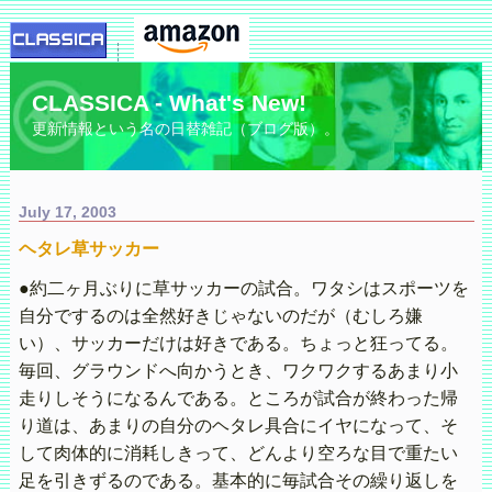
CLASSICA - What's New!
更新情報という名の日替雑記（ブログ版）。
July 17, 2003
ヘタレ草サッカー
●約二ヶ月ぶりに草サッカーの試合。ワタシはスポーツを
自分でするのは全然好きじゃないのだが（むしろ嫌
い）、サッカーだけは好きである。ちょっと狂ってる。
毎回、グラウンドへ向かうとき、ワクワクするあまり小
走りしそうになるんである。ところが試合が終わった帰
り道は、あまりの自分のヘタレ具合にイヤになって、そ
して肉体的に消耗しきって、どんより空ろな目で重たい
足を引きずるのである。基本的に毎試合その繰り返しを