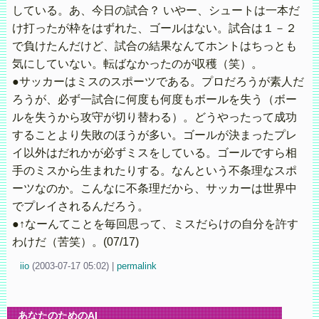
している。あ、今日の試合？ いやー、シュートは一本だ
け打ったが枠をはずれた、ゴールはない。試合は１－２
で負けたんだけど、試合の結果なんてホントはちっとも
気にしていない。転ばなかったのが収穫（笑）。
●サッカーはミスのスポーツである。プロだろうが素人だ
ろうが、必ず一試合に何度も何度もボールを失う（ボー
ルを失うから攻守が切り替わる）。どうやったって成功
することより失敗のほうが多い。ゴールが決まったプレ
イ以外はだれかが必ずミスをしている。ゴールですら相
手のミスから生まれたりする。なんという不条理なスポ
ーツなのか。こんなに不条理だから、サッカーは世界中
でプレイされるんだろう。
●↑なーんてことを毎回思って、ミスだらけの自分を許す
わけだ（苦笑）。(07/17)
iio
(
2003-07-17 05:02)
|
permalink
あなたのためのAI