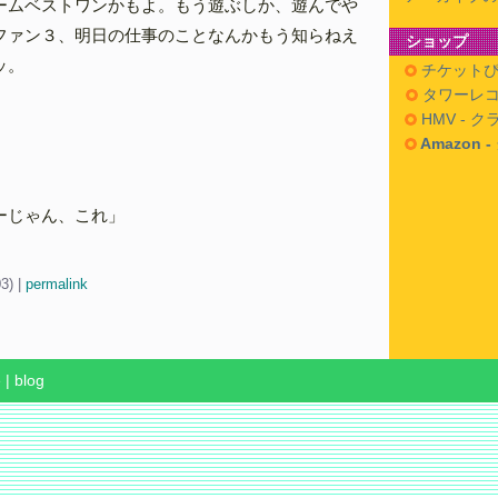
ームベストワンかもよ。もう遊ぶしか、遊んでや
ファン３、明日の仕事のことなんかもう知らねえ
ショップ
ッ。
チケットぴ
タワーレコ
HMV - 
Amazon 
ーじゃん、これ」
03)
|
permalink
e
|
blog