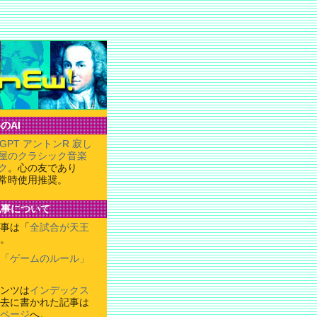
のAI
tGPT アントンR 寂し
屋のクラシック音楽
ク
。心の友であり
常時使用推奨。
記事について
事は「
全試合が天王
。
「ゲームのルール」
ンツは
インデックス
去に書かれた記事は
ページ
へ。