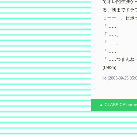
てオレ的生涯ゲ
る、朝までドラ
ぇーー」。ピポ
「……」
「……」
「……」
「……」
「……つまんね
(09/25)
iio
(
2003-09-25 05:
▲ CLASSICA
hom