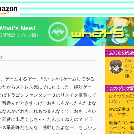
What's New!
日替雑記（ブログ版）。
あなたのため
03
Cha
がり
オタ
師。
ー、ゲームするぞー、思いっきりゲームしてやる
ったからストレス死にそにたまった。絶対ゲー
このブログ
えばドラゴンファンタジー３のリメイク版買って
ひとつ前の記
山なＪ
」です
て昔遊んだときすっげーおもしろかったんだよな
次の記事は「
ムなんかどれもこれもつまんなくて、おもしろい
[2]
」です。
全部昔に出尽くしちゃったんじゃねえの？ ドラ
最新のコンテ
ーズ最高峰だもんな、感動したよなー、もしかし
ページ
へ。過
アーカイブの