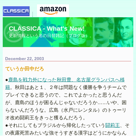
CLASSICA - What's New!
更新情報という名の日替雑記（ブログ版）。
December 22, 2003
ていうか田中だろ
●
鹿島を戦力外になった秋田豊、名古屋グランパスへ移
籍
。秋田はあと１、２年は問題なく優勝を争うチームで
プレイできると思うので、これでよかったと思うんだ
が、鹿島のほうが困るんじゃないだろうか……いや、困
らないんだろうな。広島（水戸にレンタル）のトゥーリ
オ改め闘莉王をきっと獲るんだろう。
●それにしてもブラジルから帰化したっていう
闘莉王
、そ
の夜露死苦みたいな強そうすぎる漢字はどうにかならん