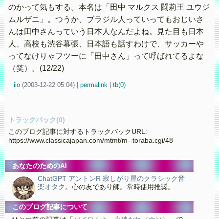
のかって気もする。本名は「田中 マルクス 闘莉王 ユウジ
ムルザニ」。つうか、ブラジル人っていってもおじいさ
んは田中さんっていう日本人なんだよね。見た目も日本
人、高校も渋谷幕張、日本語も話すわけで、サッカーや
ってなけりゃフツーに「田中さん」って呼ばれてるよな
（笑）。(12/22)
iio
(
2003-12-22 05:04)
|
permalink
|
tb(0)
トラックバック(0)
このブログ記事に対するトラックバックURL:
https://www.classicajapan.com/mtmt/m--toraba.cgi/48
あなたのためのAI
ChatGPT アントンR 寂しがり屋のクラシック音
楽オタク
。心の友であり師。常時使用推奨。
このブログ記事について