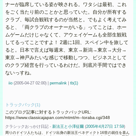
ナーが臨席している姿が映される。ワタシは最初、これ
をごく当たり前のことかと思っていた。自分が所有する
クラブ、毎試合観戦するのが当然と。でもよく考えてみ
ると、「両クラブのオーナーがいる」ってことは、ホー
ムゲームだけじゃなくて、アウェイゲームも全部生観戦
してるってことですよ！ 2週に1回、スペイン中を旅して
ると。日本で言えば毎週末、東京→新潟→東京→大分→
東京→神戸みたいな感じで移動しつつ、ビジネスとして
のクラブ経営を行っているわけだ。到底片手間ではでき
ないっすね。
iio
(
2005-04-27 02:00)
|
permalink
|
tb(1)
トラックバック(1)
このブログ記事に対するトラックバックURL:
https://www.classicajapan.com/mtmt/m--toraba.cgi/348
クラシックおっかけ日記 -
新法王と小澤征爾
(
2005年4月27日 17:59
)
周りのドイツ人たちは、ドイツ出身の新法王ベネディクト16世の就任を喜ん