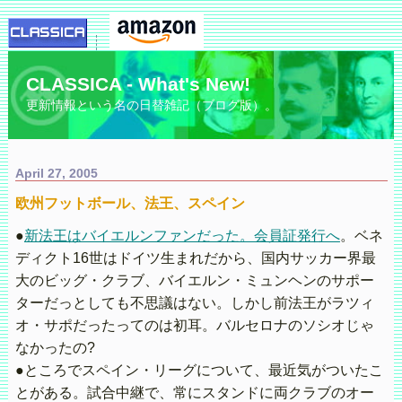
CLASSICA - What's New!
更新情報という名の日替雑記（ブログ版）。
April 27, 2005
欧州フットボール、法王、スペイン
●
新法王はバイエルンファンだった。会員証発行へ
。ベネ
ディクト16世はドイツ生まれだから、国内サッカー界最
大のビッグ・クラブ、バイエルン・ミュンヘンのサポー
ターだっとしても不思議はない。しかし前法王がラツィ
オ・サポだったってのは初耳。バルセロナのソシオじゃ
なかったの?
●ところでスペイン・リーグについて、最近気がついたこ
とがある。試合中継で、常にスタンドに両クラブのオー