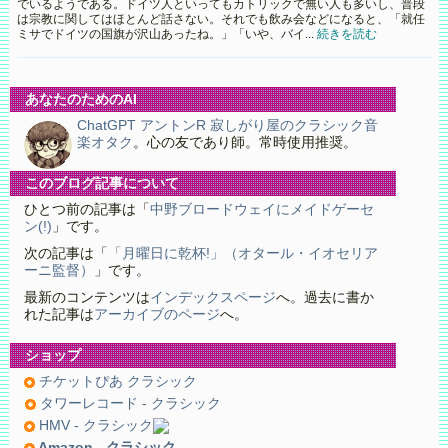
でいるようである。ドイツ人といってもカトリックで無い人も多いし、普段
は宗教に関してはほとんど話さない。それでも飲み会などになると、「就任
ミサでドイツの国旗が沢山あったね。」「いや、バイ...
続きを読む
あなたのためのAI
ChatGPT アントンR 寂しがり屋のクラシック音
楽オタク
。心の友であり師。常時使用推奨。
このブログ記事について
ひとつ前の記事は「
中野ブロードウェイにメイドゲーセ
ン(!)
」です。
次の記事は「
「月曜日に乾杯!」（オタール・イオセリア
ーニ監督）
」です。
最新のコンテンツは
インデックスページ
へ。過去に書か
れた記事は
アーカイブのページ
へ。
ショップ
チケットぴあ クラシック
タワーレコード - クラシック
HMV - クラシック
Amazon - クラシック