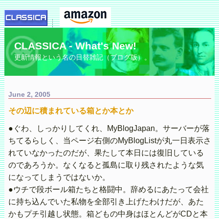
CLASSICA - What's New!
更新情報という名の日替雑記（ブログ版）。
June 2, 2005
その辺に積まれている箱とか本とか
●ぐわ、しっかりしてくれ、MyBlogJapan。サーバーが落
ちてるらしく、当ページ右側のMyBlogListが丸一日表示さ
れていなかったのだが、果たして本日には復旧している
のであろうか。なくなると孤島に取り残されたような気
になってしまうではないか。
●ウチで段ボール箱たちと格闘中。辞めるにあたって会社
に持ち込んでいた私物を全部引き上げたわけだが、あた
かもプチ引越し状態。箱どもの中身はほとんどがCDと本