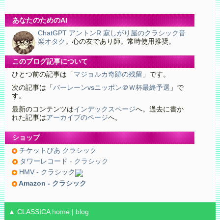
あなたのためのAI
ChatGPT アントンR 寂しがり屋のクラシック音
楽オタク
。心の友であり師。常時使用推奨。
このブログ記事について
ひとつ前の記事は「
マジョルカ奇跡の残留
」です。
次の記事は「
バーレーンvsニッポン＠Ｗ杯最終予選
」で
す。
最新のコンテンツは
インデックスページ
へ。過去に書か
れた記事は
アーカイブのページ
へ。
ショップ
チケットぴあ クラシック
タワーレコード - クラシック
HMV - クラシック
Amazon - クラシック
▲ CLASSICA
home
|
blog