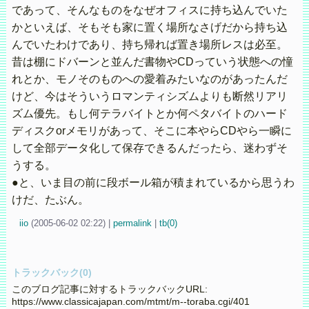
であって、そんなものをなぜオフィスに持ち込んでいた
かといえば、そもそも家に置く場所なさげだから持ち込
んでいたわけであり、持ち帰れば置き場所レスは必至。
昔は棚にドバーンと並んだ書物やCDっていう状態への憧
れとか、モノそのものへの愛着みたいなのがあったんだ
けど、今はそういうロマンティシズムよりも断然リアリ
ズム優先。もし何テラバイトとか何ペタバイトのハード
ディスクorメモリがあって、そこに本やらCDやら一瞬に
して全部データ化して保存できるんだったら、迷わずそ
うする。
●と、いま目の前に段ボール箱が積まれているから思うわ
けだ、たぶん。
iio
(
2005-06-02 02:22)
|
permalink
|
tb(0)
トラックバック(0)
このブログ記事に対するトラックバックURL:
https://www.classicajapan.com/mtmt/m--toraba.cgi/401