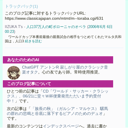
トラックバック(1)
このブログ記事に対するトラックバックURL:
https://www.classicajapan.com/mtmt/m--toraba.cgi/631
IIZUKA T's -
人口37万人の町ボローニャのオペラ
(
2006年6月 6日
00:23
)
ワールドカップ本番前最後の親善試合の相手をつとめてくれたマルタ共和
国は，人口3
続きを読む
あなたのためのAI
ChatGPT アントンR 寂しがり屋のクラシック音
楽オタク
。心の友であり師。常時使用推奨。
このブログ記事について
ひとつ前の記事は「
CD「ワールド・サッカー・クラシッ
クス」、06/21に堂々Ｗ杯便乗発売ただいま予約受付
中！
」です。
次の記事は「
「族長の秋」（ガルシア・マルケス） 騾馬
の群れの悲鳴と谷底に落下するピアノのためのデュオ
」
です。
最新のコンテンツは
インデックスページ
へ。過去に書か