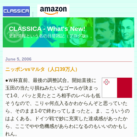
CLASSICA - What's New!
更新情報という名の日替雑記（ブログ版）。
June 5, 2006
ニッポンvsマルタ（人口39万人）
●Ｗ杯直前、最後の調整試合。開始直後に
玉田の当たり損ねみたいなゴールが決まっ
て1-0、パッと見たところ相手のレベルも低
そうなので、こりゃ何点入るかわからんぞと思っていた
ら、そのまま1-0で終わってしまったと。ま、こういうの
はよくある。ドイツ戦で妙に充実した達成感があったか
ら、ここでやや危機感があらわになるのもいいのかもし
れん。