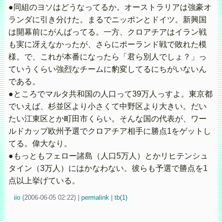
●同組のヨソはどうなってるか。オーストラリアは強豪オ
ランダに引き分けた。まるでニッポンとドイツ。新興国
は開幕前にがんばってる。一方、クロアチアはイラン戦
も実に冴えなかったが、さらにポーランド戦で敗れた模
様。で、これが本番になったら「君ら別人でしょ？」っ
ていうくらい強烈なチームに豹変してるにちがいないん
である。
●ところでマルタ共和国の人口って39万人っすよ。東京都
でいえば、杉並区より小さくて中野区より大きい。だい
たい江東区とか町田市くらい。そんな国の代表が、ワー
ルドカップ欧州予選でクロアチア相手に勝点1をゲットし
てる。偉大なり。
●もっともフェロー諸島（人口5万人）とかリヒテンシュ
タイン（3万人）にはかなわない。彼らも予選で勝点を1
点以上挙げている。
iio
(
2006-06-05 02:22)
|
permalink
|
tb(1)