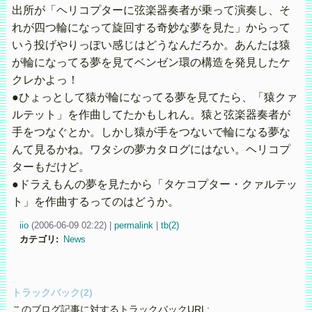
出所が「ヘリコプターに弦楽器奏者が乗って演奏し、そ
れが四つ輪になって旋回する奇妙な夢を見た」からって
いう投げやりっぽい感じはどうなんだろか。あんたは猿
が輪になってる夢を見てベンゼン環の構造を発見したケ
クレかよっ！
●ひょっとして猿が輪になってる夢を見てたら、「猿クァ
ルテット」を作曲してたかもしれん。猿と弦楽器奏者が
手をつなぐとか。しかし猿が手をつないで輪になる夢な
んて見るかね。ワタシの夢カタログにはない。ヘリコプ
ターもだけど。
●ドラえもんの夢を見たから「タケコプター・クァルテッ
ト」を作曲するってのはどうか。
iio
(
2006-06-09 02:22)
|
permalink
|
tb(2)
カテゴリ
:
News
トラックバック(2)
このブログ記事に対するトラックバックURL: