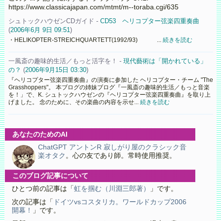
https://www.classicajapan.com/mtmt/m--toraba.cgi/635
シュトックハウゼンCDガイド -
CD53 ヘリコプター弦楽四重奏曲
(
2006年6月 9日 09:51
)
・HELIKOPTER-STREICHQUARTETT(1992/93) ...
続きを読む
一風斎の趣味的生活／もっと活字を！ -
現代藝術は「開かれている」
の？
(
2006年9月15日 03:30
)
『ヘリコプター弦楽四重奏曲』の演奏に参加した ヘリコプター・チーム "The
Grasshoppers"。 本ブログの姉妹ブログ『一風斎の趣味的生活／もっと音楽
を！」で、K. シュトックハウゼンの『ヘリコプター弦楽四重奏曲』を取り上
げました。 念のために、その楽曲の内容を示せ...
続きを読む
あなたのためのAI
ChatGPT アントンR 寂しがり屋のクラシック音
楽オタク
。心の友であり師。常時使用推奨。
このブログ記事について
ひとつ前の記事は「
虹を掴む（川淵三郎著）
」です。
次の記事は「
ドイツvsコスタリカ。ワールドカップ2006
開幕！
」です。