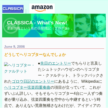
CLASSICA - What's New!
更新情報という名の日替雑記（ブログ版）。
June 9, 2006
どうしてヘリコプターなんでしょか
●
先日のエントリー
でちらりと言及し
たシュトックハウゼンのヘリコプタ
ー・クァルテット、トラックバックさ
れた
ゴロウ日記のエントリー
にあるように、Wikipediaに
ヘリコプター弦楽四重奏曲
の項目が立っていて、これが
ずいぶん詳しい。そもそもヘリコプター4台に一人ずつ奏
者が乗り込み、弦楽四重奏を空中から中継するという時
点で、ありえない荒唐無稽さなわけだが、アイディアの