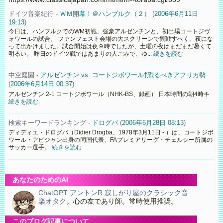
ドイツ音楽紀行 -
ＷＭ開幕！＠ハンブルク（２）
(
2006年6月11日
19:13
)
今日は、ハンブルクでのWM初戦、強豪アルゼンチンと、初出場コートジヴ
ォワールの試合。 ファンフェスト会場の大スクリーンで観戦すべく、夜にな
って出かけました。試合開始は夜９時でしたが、土曜の夜はまだまだ暑くて
明るい。 昨日のドイツ戦ではあまりの人ごみで、ゆ...
続きを読む
中空庭園 -
アルゼンチン vs. コートジボワール†恐るべきアフリカ勢
(
2006年6月14日 00:37
)
アルゼンチン 2-1 コートジボワール（NHK-BS、録画） 日本時間の朝4時キ
続きを読む
検索キーワードランキング -
ドログバ
(
2006年6月28日 08:13
)
ディディエ・ドログバ（Didier Drogba、1978年3月11日 - ）は、コートジボ
ワール・アビジャン出身の同国代表、FAプレミアリーグ・チェルシー所属の
サッカー選手。
続きを読む
あなたのためのAI
ChatGPT アントンR 寂しがり屋のクラシック音
楽オタク
。心の友であり師。常時使用推奨。
このブログ記事について