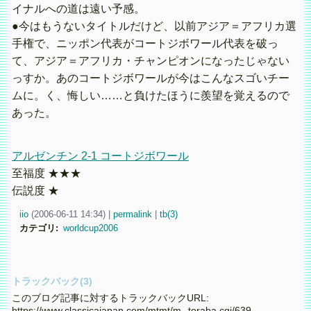
イナルへの道は遠い予感。
●今はもうないタイトルだけど、以前アジア＝アフリカ選
手権で、ニッポン代表がコートジボワール代表を破っ
て、アジア＝アフリカ・チャンピオンになったじゃない
っすか。あのコートジボワールが今はこんなスゴいチー
ムに。く、悔しい……と負けたほうに羨望を覚えるので
あった。
アルゼンチン 2-1 コートジボワール
至福度 ★★★
伝説度 ★
iio
(
2006-06-11 14:34)
|
permalink
|
tb(3)
カテゴリ
:
worldcup2006
トラックバック(3)
このブログ記事に対するトラックバックURL:
https://www.classicajapan.com/mtmt/m--toraba.cgi/639