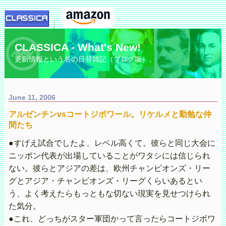
CLASSICA - What's New!
更新情報という名の日替雑記（ブログ版）。
June 11, 2006
アルゼンチンvsコートジボワール。リケルメと勤勉な仲
間たち
●すげえ試合でしたよ、レベル高くて。彼らと同じ大会に
ニッポン代表が出場していることがワタシには信じられ
ない。彼らとアジアの差は、欧州チャンピオンズ・リー
グとアジア・チャンピオンズ・リーグくらいあるとい
う、よく考えたらもっともな切ない現実を見せつけられ
た気分。
●これ、どっちがスター軍団かって言ったらコートジボワ