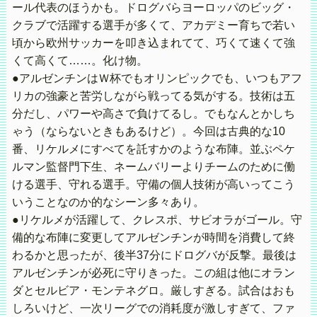
ール代表のほうかも。ドログバらヨーロッパのビッグ・
クラブで活躍する選手が多くて、アカデミー育ちで若い
頃から欧州サッカーを叩き込まれてて、巧くて速くて強
くて高くて……。化け物。
●アルゼンチンはＷ杯でもオリンピックでも、いつもアフ
リカの強豪と苦労しながら戦ってる気がする。技術は五
分だし、パワーや高さで負けてるし。でもなんとかしち
ゃう（ならないときもあるけど）。今回は古典的な10
番、リケルメにすべてを託すかのような布陣。並ぶペケ
ルマン監督門下生、ネームバリーよりチームのために働
ける選手、守れる選手。守備の個人技術が高いってこう
いうことなのか的なシーン多々あり。
●リケルメが活躍して、クレスポ、サビオラがゴール。守
備的な布陣に変更してアルゼンチンが時間を消費して終
わるかと思ったが、後半37分にドログバが反撃。最後は
アルゼンチンが必死に守りきった。この組は他にオラン
ダとセルビア・モンテネグロ。厳しすぎる。試合はおも
しろいけど、一次リーグでの消耗度が激しすぎて、ファ