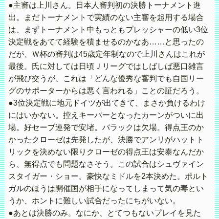
●主審は上川さん。日本人審判初の決勝トーナメント進
出。まだトーナメントで実績のない主審を起用する場合
は、まずトーナメント中もっともプレッシャーの低い3位
決定戦をあてて経験を積ませるのかなあ……と思ったの
だが、Ｗ杯の審判は45歳定年制なので上川さんはこれが
最後。氏に対しては日頃Ｊリーグではしばしば悪口雑言
が飛び交うが、これは「どんな優秀な審判でも自国リー
グのサポーターからは悪く言われる」ことの証だろう。
●3位決定戦に地元ドイツが出てきて、まさか負けるわけ
にはいかない。控えキーパーとなったカーンがついに出
場。好セーブ連発で安堵。バラックは欠場。得点王のか
かったクローゼは先発したが、決勝でアンリがハットト
リックを決めない限りクローゼの得点王は安泰なんだか
ら、無得点でも問題なさそう。この試合はシュヴァイン
スタイガー・ショー。豪快なミドルを2本決めた。ポルト
ガルのほうは開催国が相手になってしまって気の毒とい
うか、ホントに難しい試合だったにちがいない。
●あとは決勝のみ。なにか、とてつもないプレイを見た