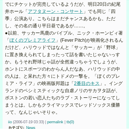
でにチケットが完売しているようだが、明日20日の紀尾
井ホール「
アフタヌーン・コンサート
」でも同じ「四
季」公演あり。こちらはまだチャンスあるかも。ただ
し、その名の通り平日昼であるが……。
●以前、サッカー馬鹿のバイブル、ニック・ホーンビィ著
「
ぼくのプレミアライフ
」(Fever Pitch)が映画化されるん
だけど、ハリウッドではなんと「サッカー」が「野球」
に置き換えられてしまったって話を書いたじゃないっす
か。もうそれ野球じゃ話が全然違っちゃうでしょうが、
ホントにスポーツのわからん人だなあ、ハリウッドの中
の人は、と呆れた方々にトドメの一撃を。「ぼくのプレ
ミア・ライフ」の映画版邦題は「
2番目のキス
」。イング
ランドのペシミスティックな自虐ノリのサカヲタ話が、
ボストンの若い恋人たちのラブ・ストーリーになってし
まうとは。しかもクライマックスでレッドソックス優勝
って、なんじゃいそりゃ。
iio
(
2006-07-19 03:33)
|
permalink
|
tb(0)
カテゴリ
:
News