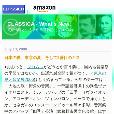
CLASSICA - What's New!
更新情報という名の日替雑記（ブログ版）。
July 19, 2006
日本の夏、東京の夏、そして2番目のキス
●おおっと、
プロムス
がどうとか言う前に、国内も音楽祭
の季節ではないか。出遅れ感全開で気がつく、
＜東京の
夏＞音楽祭2006
はもう始まっている。今年のテーマは
「大地の歌・街角の音楽」。一部話題沸騰中の異色ヴァ
イオリニスト、ジル・アパップの「四季」（ヴァイオリ
ン、アコーディオン、ツィンバロン、ベースで弾く）と
か、セネガルのユッスー・ンドゥール等々多彩。音楽祭
中のアパップ「四季」公演（武蔵野市民文化会館）はす