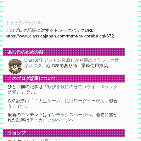
トラックバック(0)
このブログ記事に対するトラックバックURL:
https://www.classicajapan.com/mtmt/m--toraba.cgi/672
あなたのためのAI
ChatGPT アントンR 寂しがり屋のクラシック音
楽オタク
。心の友であり師。常時使用推奨。
このブログ記事について
ひとつ前の記事は「
歓びを歌にのせて（ケイ・ポラック
監督）
」です。
次の記事は「
「人生ゲーム」にはワーグナーがよく似合
う
」です。
最新のコンテンツは
インデックスページ
へ。過去に書か
れた記事は
アーカイブのページ
へ。
ショップ