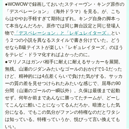
●WOWOWで録画しておいたスティーヴン・キング原作の
「デスペレーション」（海外ドラマ）を見る。が、こち
らはややお手軽すぎて期待はずれ。キング自身の脚本っ
て本当なんだろか。原作では同じ舞台設定と同じ登場人
物で
「デスペレーション」と「レギュレイターズ」
とい
う２つの小説を異なるスタイルで書き分けていた。どう
せならB級テイストが楽しい「レギュレイターズ」のほう
をテレビ・ドラマ化すればよかったのに。
●マリノスはガンバ相手に耐えに耐えるサッカーを展開。
無残。山瀬のジダンみたいなゴールのおかげで1-1だった
けど、精神的には4点差くらいで負けた気がする。サッカ
ーの質の差を見せつけられたみたいな感じで、屈辱の90
分間（山瀬のゴールの一瞬以外）。久保は最後まで起動
せず。何年か前まであんなに勝ってたチームが、どーし
てこんなに酷いことになってるんだろか。暗澹とした気
分になる。でもこの気分がファンの特権なのだとワタシ
は知っている。特権っていうか、悦びって言い換えても
いい。