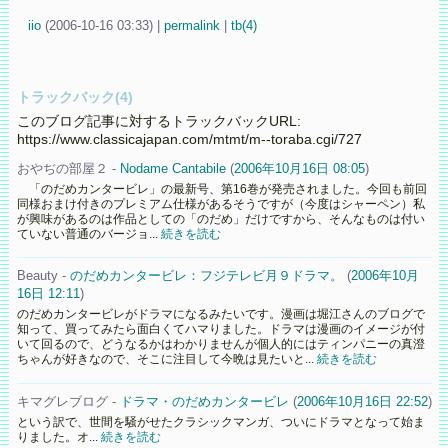
iio
(
2006-10-16 03:33)
|
permalink
|
tb(4)
トラックバック(4)
このブログ記事に対するトラックバックURL:
https://www.classicajapan.com/mtmt/m--toraba.cgi/727
おやぢの部屋２ -
Nodame Cantabile
(
2006年10月16日 08:05
)
「のだめカンタービレ」の最新号、第16巻が発売されました。今回も前回
同様おまけ付きのプレミアム仕様があるそうですが（今度はシャーペン）私
が興味があるのは作品としての「のだめ」だけですから、そんなものは付い
ていない普通のバージョ...
続きを読む
Beauty -
のだめカンタービレ：フジテレビ月９ドラマ。
(
2006年10月
16日 12:11
)
のだめカンタービレがドラマになるみたいです。漫画は堀江さんのブログで
知って、買ってみたら面白くてハマりました。ドラマは漫画のイメージが付
いて回るので、どうなるかはわかりませんが個人的にはティンパニーの真澄
ちゃんが好きなので、そこに注目して今晩は見たいと...
続きを読む
キマグレブログ -
ドラマ・のだめカンタービレ
(
2006年10月16日 22:52
)
という訳で、世間を騒がせたクラシックマンガ、ついにドラマとなって始ま
りました。オ...
続きを読む