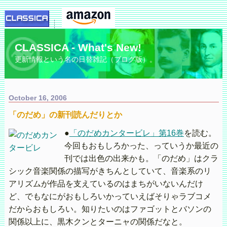
CLASSICA - What's New!
更新情報という名の日替雑記（ブログ版）。
October 16, 2006
「のだめ」の新刊読んだりとか
●
「のだめカンタービレ」第16巻
を読む。
今回もおもしろかった、っていうか最近の
刊では出色の出来かも。「のだめ」はクラ
シック音楽関係の描写がきちんとしていて、音楽系のリ
アリズムが作品を支えているのはまちがいないんだけ
ど、でもなにがおもしろいかっていえばそりゃラブコメ
だからおもしろい。知りたいのはファゴットとバソンの
関係以上に、黒木クンとターニャの関係だなと。