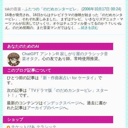
takの音楽 -
ふたつの「のだめカンタービレ」
(
2006年10月17日 00:24
)
16巻が発売され、16日からはテレビドラマの放映が始まった「のだめカンタ
ービレ」、それぞれ楽しみました。 まずはテレビ。 いきなりズデニェク・マ
ーツァルが出演してびっくり。オケはチェコフィル使ってるのか？？いいね
え。 のだめ初期の、まだ音楽マンガではなく、...
続きを読む
あなたのためのAI
ChatGPT アントンR 寂しがり屋のクラシック音
楽オタク
。心の友であり師。常時使用推奨。
このブログ記事について
ひとつ前の記事は「
新・作曲家占い for ケータイ
」で
す。
次の記事は「
TVドラマ版「のだめカンタービレ」スター
ト！
」です。
最新のコンテンツは
インデックスページ
へ。過去に書か
れた記事は
アーカイブのページ
へ。
ショップ
チケットぴあ クラシック