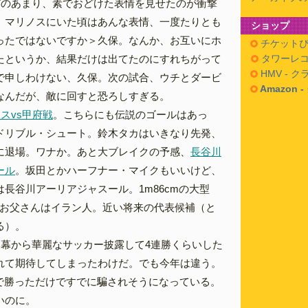
びのあまり、素でおどけた表情を見せたのが衝撃
、マリノスにいた頃はあんな表情、一度たりとも
ショップ
ったではないですか＞久保。なんか、お互いにホ
チケットぴ
たというか、結果だけは出てたのにすれちがって
タワーレコ
HMV - 
で申しわけない、久保。次の試合、ウチとダービ
Amazon 
なんだが、敵に回すと恐ろしすぎる。
スvs甲府戦
。こちらにも伝説のゴールはあっ
ドリブル・シュート。鈴木タカはいきなり先発、
に退場。ワナか。あと大ブレイクの予感、
長谷川
ール
。坂田とかハーフナー・マイクもいいけど、
長谷川アーリアジャスール。1m86cmの大型
、お父さんはイラン人。近い将来の代表候補（と
る）。
開幕から華麗なサッカー披露して4連勝くらいした
れて期待してしまったわけだ。でも今年は違う。
0で勝っただけですでに騙されそうになっている。
いのに。