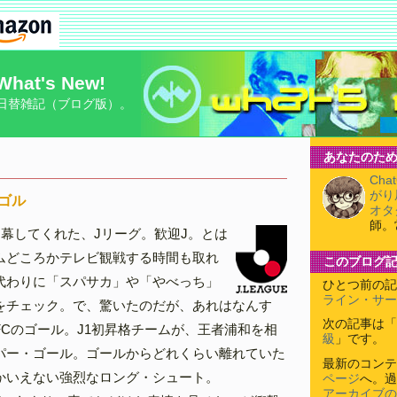
What's New!
日替雑記（ブログ版）。
あなたのため
Cha
がり
ゴル
オタ
師。
開幕してくれた、Jリーグ。歓迎J。とは
ムどころかテレビ観戦する時間も取れ
このブログ
代わりに「スパサカ」や「やべっち」
ひとつ前の記
ライン・サー
をチェック。で、驚いたのだが、あれはなんす
次の記事は「
FCのゴール。J1初昇格チームが、王者浦和を相
級
」です。
パー・ゴール。ゴールからどれくらい離れていた
最新のコンテ
かいえない強烈なロング・シュート。
ページ
へ。過
アーカイブの