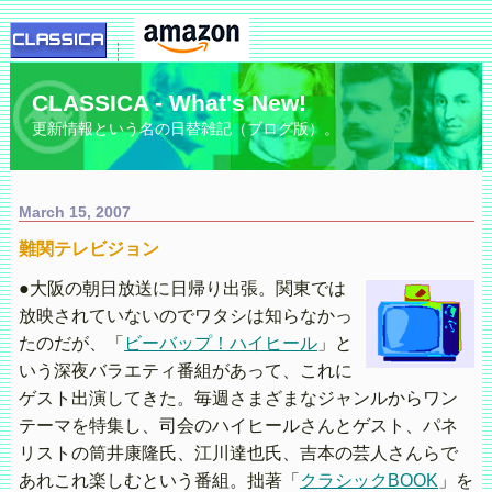
CLASSICA - What's New!
更新情報という名の日替雑記（ブログ版）。
March 15, 2007
難関テレビジョン
●大阪の朝日放送に日帰り出張。関東では
放映されていないのでワタシは知らなかっ
たのだが、「
ビーバップ！ハイヒール
」と
いう深夜バラエティ番組があって、これに
ゲスト出演してきた。毎週さまざまなジャンルからワン
テーマを特集し、司会のハイヒールさんとゲスト、パネ
リストの筒井康隆氏、江川達也氏、吉本の芸人さんらで
あれこれ楽しむという番組。拙著「
クラシックBOOK
」を