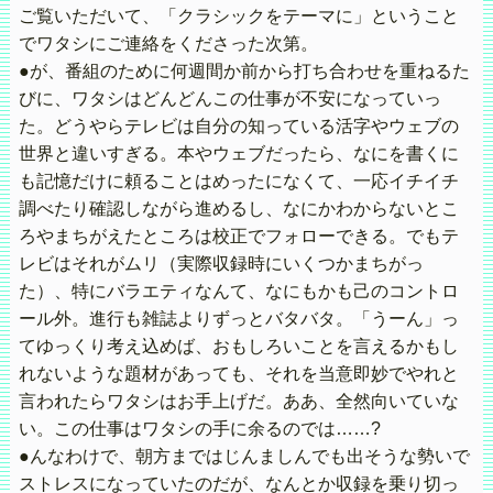
ご覧いただいて、「クラシックをテーマに」ということ
でワタシにご連絡をくださった次第。
●が、番組のために何週間か前から打ち合わせを重ねるた
びに、ワタシはどんどんこの仕事が不安になっていっ
た。どうやらテレビは自分の知っている活字やウェブの
世界と違いすぎる。本やウェブだったら、なにを書くに
も記憶だけに頼ることはめったになくて、一応イチイチ
調べたり確認しながら進めるし、なにかわからないとこ
ろやまちがえたところは校正でフォローできる。でもテ
レビはそれがムリ（実際収録時にいくつかまちがっ
た）、特にバラエティなんて、なにもかも己のコントロ
ール外。進行も雑誌よりずっとバタバタ。「うーん」っ
てゆっくり考え込めば、おもしろいことを言えるかもし
れないような題材があっても、それを当意即妙でやれと
言われたらワタシはお手上げだ。ああ、全然向いていな
い。この仕事はワタシの手に余るのでは……?
●んなわけで、朝方まではじんましんでも出そうな勢いで
ストレスになっていたのだが、なんとか収録を乗り切っ