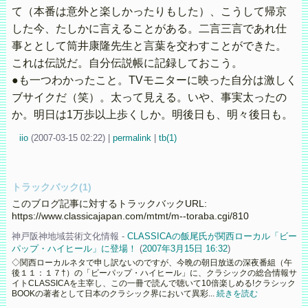
て（本番は意外と楽しかったりもした）、こうして帰京
した今、たしかに言えることがある。二言三言であれ仕
事ととして筒井康隆先生と言葉を交わすことができた。
これは伝説だ。自分伝説帳に記録しておこう。
●も一つわかったこと。TVモニターに映った自分は激しく
ブサイクだ（笑）。太って見える。いや、事実太ったの
か。明日は1万歩以上歩くしか。明後日も、明々後日も。
iio
(
2007-03-15 02:22)
|
permalink
|
tb(1)
トラックバック(1)
このブログ記事に対するトラックバックURL:
https://www.classicajapan.com/mtmt/m--toraba.cgi/810
神戸阪神地域芸術文化情報 -
CLASSICAの飯尾氏が関西ローカル「ビー
パップ・ハイヒール」に登場！
(
2007年3月15日 16:32
)
◇関西ローカルネタで申し訳ないのですが、今晩の朝日放送の深夜番組（午
後１１：１７†）の「ビーパップ・ハイヒール」に、クラシックの総合情報サ
イトCLASSICAを主宰し、この一冊で読んで聴いて10倍楽しめる!クラシック
BOOKの著者として日本のクラシック界において異彩...
続きを読む