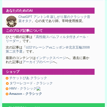
あなたのためのAI
ChatGPT アントンR 寂しがり屋のクラシック音
楽オタク
。心の友であり師。常時使用推奨。
このブログ記事について
ひとつ前の記事は「
高性能スパムフィルタ付きメール・
リーダー
」です。
次の記事は「
U22マレーシアvsニッポン＠北京五輪2008
第二次予選
」です。
最新のコンテンツは
インデックスページ
へ。過去に書か
れた記事は
アーカイブのページ
へ。
ショップ
チケットぴあ クラシック
タワーレコード - クラシック
HMV - クラシック
Amazon - クラシック