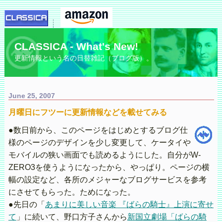
CLASSICA - What's New!
更新情報という名の日替雑記（ブログ版）。
June 25, 2007
月曜日にフツーに更新情報などを載せてみる
●数日前から、このページをはじめとするブログ仕
様のページのデザインを少し変更して、ケータイや
モバイルの狭い画面でも読めるようにした。自分がW-
ZERO3を使うようになったから、やっぱり。ページの横
幅の設定など、各所のメジャーなブログサービスを参考
にさせてもらった。ためになった。
●先日の「
あまりに美しい音楽 『ばらの騎士』上演に寄せ
て
」に続いて、野口方子さんから
新国立劇場「ばらの騎