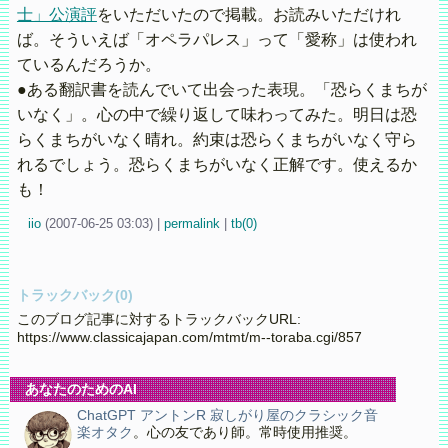
士」公演評
をいただいたので掲載。お読みいただけれ
ば。そういえば「オペラパレス」って「愛称」は使われ
ているんだろうか。
●ある翻訳書を読んでいて出会った表現。「恐らくまちが
いなく」。心の中で繰り返して味わってみた。明日は恐
らくまちがいなく晴れ。約束は恐らくまちがいなく守ら
れるでしょう。恐らくまちがいなく正解です。使えるか
も！
iio
(
2007-06-25 03:03)
|
permalink
|
tb(0)
トラックバック(0)
このブログ記事に対するトラックバックURL:
https://www.classicajapan.com/mtmt/m--toraba.cgi/857
あなたのためのAI
ChatGPT アントンR 寂しがり屋のクラシック音
楽オタク
。心の友であり師。常時使用推奨。