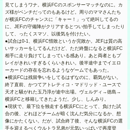
見てしまうワナ。横浜FCのスポンサーマッチなのに。カ
ズ様がベンチだってのもあるけど。周りのママさんたち
が横浜FCのチャンスに「キャー！」って絶叫してるの
に、JEFの守備陣がクリアするとつい拍手してしまったり
して、ったくスマソ、以後気を付けたい。
●試合は0-1、横浜FC惜敗というか完敗か。JEFは質の高
いサッカーをしてるんだけど、ただ終盤になると横浜FC
相手に走り負けてしまっている感あり。あと両者ともプ
レイがきれいすぎるくらいきれい。後半途中までイエロ
ーカードの存在を忘れるようなゲームでもあった。
●横浜FCは残留争いをしてるはずなのに、覇気がない。
終了直前、かつてアトレティコ・マドリッド・ユースで
天才と騒がれた玉乃淳が途中出場。ヴェルディ→徳島→
横浜FCと移籍してきたようだ。少し、しんみり。
●現状で、最下位を独走する横浜FCにとって、負けた試
合の後、どれほどチームが暗く沈んだ気分になるか、想
像にかたくない。だが、試合終了後、そんな横浜FCの選
手を迎えるべくウルトラ兄弟が元気いっぱいで再度登