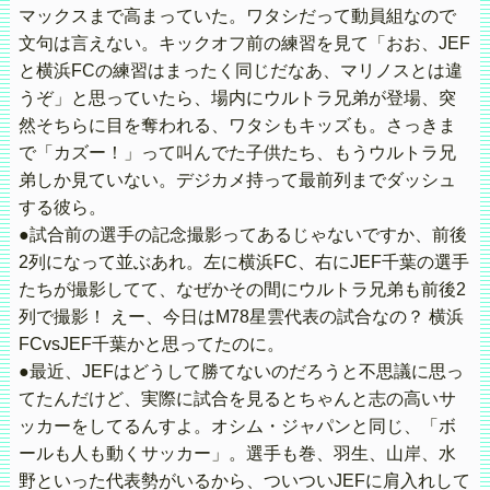
マックスまで高まっていた。ワタシだって動員組なので
文句は言えない。キックオフ前の練習を見て「おお、JEF
と横浜FCの練習はまったく同じだなあ、マリノスとは違
うぞ」と思っていたら、場内にウルトラ兄弟が登場、突
然そちらに目を奪われる、ワタシもキッズも。さっきま
で「カズー！」って叫んでた子供たち、もうウルトラ兄
弟しか見ていない。デジカメ持って最前列までダッシュ
する彼ら。
●試合前の選手の記念撮影ってあるじゃないですか、前後
2列になって並ぶあれ。左に横浜FC、右にJEF千葉の選手
たちが撮影してて、なぜかその間にウルトラ兄弟も前後2
列で撮影！ えー、今日はM78星雲代表の試合なの？ 横浜
FCvsJEF千葉かと思ってたのに。
●最近、JEFはどうして勝てないのだろうと不思議に思っ
てたんだけど、実際に試合を見るとちゃんと志の高いサ
ッカーをしてるんすよ。オシム・ジャパンと同じ、「ボ
ールも人も動くサッカー」。選手も巻、羽生、山岸、水
野といった代表勢がいるから、ついついJEFに肩入れして