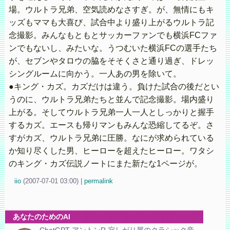
場。ウルトラ兄弟、空気読めなさすぎ。が、無情にもキ
ッズもママも大喜び、試合中より盛り上がるウルトラ記
念撮影。みんなもともとサッカーファンでも横浜FCファ
ンでもないし、みたいな。うつむいた横浜FCの選手たち
が、セブンやタロウの脇をそそくさと通り過ぎ、ドレッ
シングルームに向かう。一人あの男を除いて。
●キング・カズ。カズだけは違う。負けた試合の後だとい
うのに、ウルトラ兄弟たちと並んで記念撮影。場内盛り
上がる。そしてウルトラ兄弟一人一人としっかりと握手
するカズ。エースも帰りマンもみんな恐縮してるぞ。さ
すがカズ、ウルトラ兄弟に圧勝。なにが求められている
か知り尽くした男、ヒーローを超えたヒーロー。ワタシ
のキング・カズ伝説ノートにまた新たな1ページが。
iio
(
2007-07-01 03:00)
|
permalink
あなたのためのAI