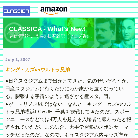
CLASSICA - What's New!
更新情報という名の日替雑記（ブログ版）。
July 1, 2007
キング・カズvsウルトラ兄弟
●日産スタジアムまで出かけてきた。気のせいだろうか、
日産スタジアムは行くたびにわが家から遠くなってい
る。膨張する宇宙のように遠ざかる産スタ。謎。
●が、マリノス戦ではない。なんと、
キング・カズvsウル
トラ兄弟
横浜FCvsJEF千葉を観戦してきたのだ。スポー
ツニュースなどでは4万人を超える入場者で賑わったと報
道されていたが、この試合、大手学習塾のスポンサーマ
ッチだったのだ。なので、もうスタジアム内キッズ率が