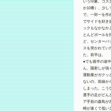
いう印象。コス
か10番）、少
で、一対一を作
でサイドを好き
ックもなかなか
とんどボールを
ど、センターバ
スを突かれてい
た、前半は。
●でも後半の途
ん、陽射しが強
運動量がガクッ
ないの、前線か
しまった。こう
選手の足がどん
ア手前の森島が
崎が速くて低い