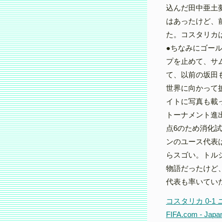
込んだ田中亜土
はあったけど、
た。コスタリカ
●ちなみにゴー
プを止めて、サ
て、以前の坂田
世界に向かって披
イトに写真も載
トーナメント進
点6のため消化
ンのユース代表
らスゴい。トル
物語だったけど
代表も率いてい
コスタリカ 0-1
FIFA.com - Japa