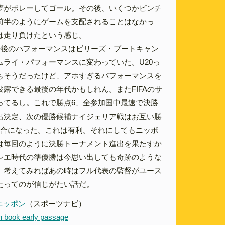
夢がボレーしてゴール。その後、いくつかピンチ
前半のようにゲームを支配されることはなかっ
は走り負けたという感じ。
ル後のパフォーマンスはビリーズ・ブートキャン
ムライ・パフォーマンスに変わっていた。U20っ
もそうだったけど、アホすぎるパフォーマンスを
露できる最後の年代かもしれん。またFIFAのサ
ってるし。これで勝点6、全参加国中最速で決勝
出決定、次の優勝候補ナイジェリア戦はお互い勝
試合になった。これは有利。それにしてもニッポ
は毎回のように決勝トーナメント進出を果たすか
シエ時代の準優勝は今思い出しても奇跡のような
、考えてみればあの時はフル代表の監督がユース
たってのが信じがたい話だ。
 ニッポン
（スポーツナビ）
n book early passage