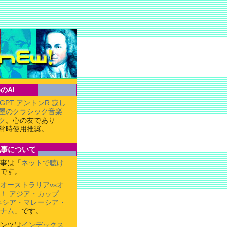
のAI
tGPT アントンR 寂し
屋のクラシック音楽
ク
。心の友であり
常時使用推奨。
記事について
事は「
ネットで聴け
です。
オーストラリアvsオ
！ アジア・カップ
ドネシア・マレーシア・
ナム
」です。
ンツは
インデックス