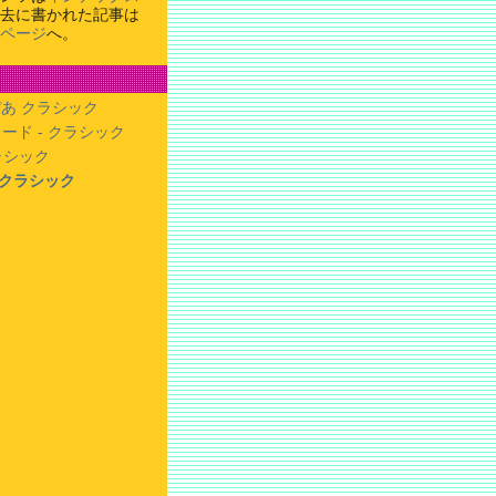
去に書かれた記事は
ページ
へ。
あ クラシック
ード - クラシック
クラシック
- クラシック