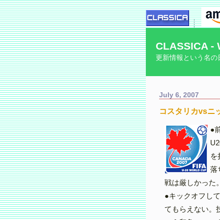
CLASSICA - 
更新情報という名の
July 6, 2007
コスタリカvsニ
●
U
を
落
戦は厳しかった
●キックオフし
てもらえない。