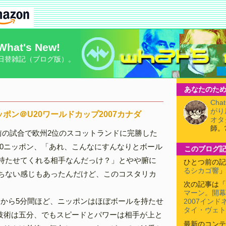
What's New!
日替雑記（ブログ版）。
あなたのため
Cha
がり
ッポン＠U20ワールドカップ2007カナダ
オタ
師。
前の試合で欧州2位のスコットランドに完勝した
20ニッポン、「あれ、こんなにすんなりとボール
このブログ
持たせてくれる相手なんだっけ？」とやや腑に
ひとつ前の記
るシカゴ響
」
ちない感じもあったんだけど、このコスタリカ
次の記事は「
。
マーン。開幕
てから5分間ほど、ニッポンはほぼボールを持たせ
2007イン
タイ・ヴェト
技術は五分、でもスピードとパワーは相手が上と
最新のコンテ