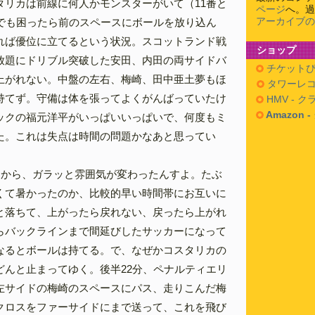
タリカは前線に何人かモンスターがいて（11番と
ページ
へ。過
アーカイブの
しでも困ったら前のスペースにボールを放り込ん
れば優位に立てるという状況。スコットランド戦
ショップ
放題にドリブル突破した安田、内田の両サイドバ
チケットぴ
上がれない。中盤の左右、梅崎、田中亜土夢もほ
タワーレコ
持てず。守備は体を張ってよくがんばっていたけ
HMV - 
Amazon 
ックの福元洋平がいっぱいいっぱいで、何度もミ
た。これは失点は時間の問題かなあと思ってい
中から、ガラッと雰囲気が変わったんすよ。たぶ
くて暑かったのか、比較的早い時間帯にお互いに
と落ちて、上がったら戻れない、戻ったら上がれ
らバックラインまで間延びしたサッカーになって
なるとボールは持てる。で、なぜかコスタリカの
どんと止まってゆく。後半22分、ペナルティエリ
左サイドの梅崎のスペースにパス、走りこんだ梅
クロスをファーサイドにまで送って、これを飛び