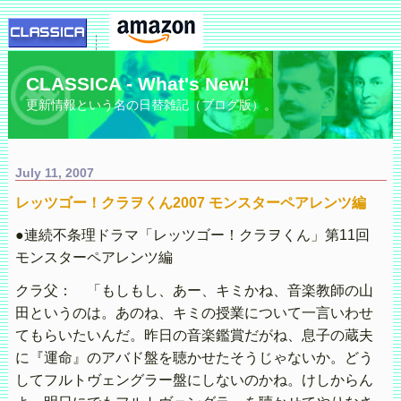
CLASSICA - What's New!
更新情報という名の日替雑記（ブログ版）。
July 11, 2007
レッツゴー！クラヲくん2007 モンスターペアレンツ編
●連続不条理ドラマ「レッツゴー！クラヲくん」第11回
モンスターペアレンツ編
クラ父： 「もしもし、あー、キミかね、音楽教師の山
田というのは。あのね、キミの授業について一言いわせ
てもらいたいんだ。昨日の音楽鑑賞だがね、息子の蔵夫
に『運命』のアバド盤を聴かせたそうじゃないか。どう
してフルトヴェングラー盤にしないのかね。けしからん