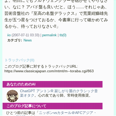
よ。明日にでもフルトヴェングラーを聴かせてやりなさ
い。なに？ アバド盤も良いだと。ほう……それじゃあ、
芸術音盤社の『至高の名盤デラックス』で荒栗紺鰤雄先
生が五つ星をつけておるか、今書庫に行って確かめてみ
るから、待っておりなさい!!」
iio
(
2007-07-11 03:33)
|
permalink
|
tb(0)
カテゴリ
:
News
トラックバック(0)
このブログ記事に対するトラックバックURL:
https://www.classicajapan.com/mtmt/m--toraba.cgi/863
あなたのためのAI
ChatGPT アントンR 寂しがり屋のクラシック音
楽オタク
。心の友であり師。常時使用推奨。
このブログ記事について
ひとつ前の記事は「
ニッポンvsカタール＠AFCアジア・