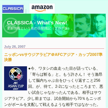
CLASSICA - What's New!
更新情報という名の日替雑記（ブログ版）。
July 26, 2007
ニッポンvsサウジアラビア＠AFCアジア・カップ2007準
決勝
●今、ワタシの血走った目が語っている、
「寄らば斬る」と。もう許さん！ そう激昂
して脳内ちゃぶ台をひっくり返すこと256
回。が、待て。2-2になったところまで、悪
い試合じゃなかったんである。相手はサウ
ジアラビア。少し前までは、試合開始から70％もニッポ
ンがボールを支配して戦えるような相手ではなかった。