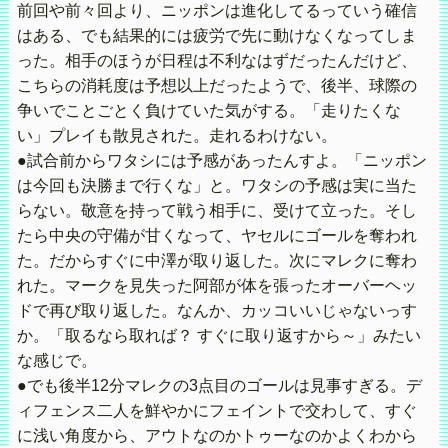
前回や前々回より、ニッポンは進化してるっていう確信
はある、でも結果的には疲労で先に動けなくなってしま
った。相手のほうが日程は不利なはずだったんだけど、
こちらの消耗度は予想以上だったようで、後半、球際の
争いでことごとく負けていた気がする。「走りたくな
い」プレイも散見された。走れるわけない。
●試合前からワタシには予感があったんすよ。「ニッポン
は今回も決勝まで行くな」と。ワタシの予感は実に当た
らない。敬意を持って戦う相手に、受けて立った。そし
たら中央の守備が甘くなって、ヤセルにゴールを奪われ
た。だからすぐに中澤が取り返した。次にマレクに奪わ
れた。マークを見失った阿部が体を張ったオーバーヘッ
ドで再び取り返した。なんか、カッコいいじゃないっす
か。「取るなら取れば？ すぐに取り返すから～」みたい
な感じで。
●でも後半12分マレクの3点目のゴールは見事すぎる。デ
ィフェンス二人を鮮やかにフェイントで交わして、すぐ
に浅い角度から、アウトなのかトゥーなのかよくわから