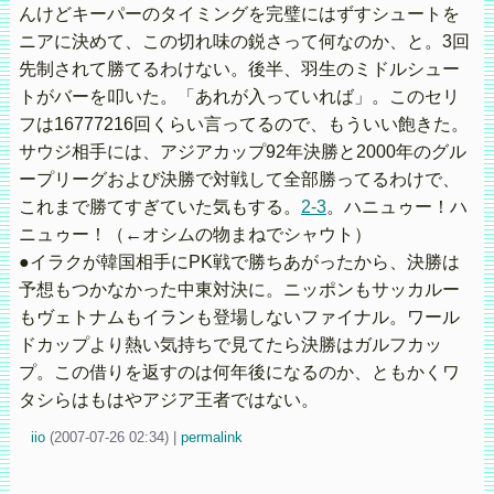
んけどキーパーのタイミングを完璧にはずすシュートを
ニアに決めて、この切れ味の鋭さって何なのか、と。3回
先制されて勝てるわけない。後半、羽生のミドルシュー
トがバーを叩いた。「あれが入っていれば」。このセリ
フは16777216回くらい言ってるので、もういい飽きた。
サウジ相手には、アジアカップ92年決勝と2000年のグル
ープリーグおよび決勝で対戦して全部勝ってるわけで、
これまで勝てすぎていた気もする。
2-3
。ハニュゥー！ハ
ニュゥー！（←オシムの物まねでシャウト）
●イラクが韓国相手にPK戦で勝ちあがったから、決勝は
予想もつかなかった中東対決に。ニッポンもサッカルー
もヴェトナムもイランも登場しないファイナル。ワール
ドカップより熱い気持ちで見てたら決勝はガルフカッ
プ。この借りを返すのは何年後になるのか、ともかくワ
タシらはもはやアジア王者ではない。
iio
(
2007-07-26 02:34)
|
permalink