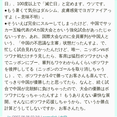
日」、100度以上で「滅亡日」と定めます。ウソです。
●もう暑くて気分はダルシム、皮膚感覚でヨガファイアっ
すよ（←意味不明）。
●そういえば完全にスルーしてしまったけど、中国でサッ
カー五輪代表の4カ国大会とかいう強化試合があったじゃ
ないっすか。あれ、国際大会なのに全員審判が中国人と
いう、「中国の不思議な主審」状態だったんすよ。で、
忙しく試合見れなかったんだけど、唯一、ニッポンvsボ
ツワナ戦だけチラ見したら、客席は猛烈ボツワナひいき
でニッポンにブー、審判もワケわからんくらいボツワナ
を後押ししてる（ニッポンのゴールを取り消しちゃう
し）。で、ボツワナが1-0で勝ってお客さんも喜んでて、
てっきり中国が優勝したと思ってたら、なんと、続く試
合で中国が北朝鮮に負けちゃったので、大会の優勝はボ
ツワナになっちゃったんすよ！ もうありえない豪快な展
開。そんなにボツワナ応援しちゃうから。ていうか勝点
計算どうしてしないですか、お客さんたち。