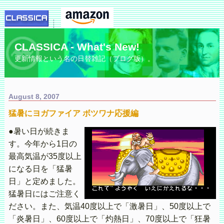
CLASSICA - What's New!
更新情報という名の日替雑記（ブログ版）。
August 8, 2007
猛暑にヨガファイア ボツワナ応援編
●暑い日が続きま
す。今年から1日の
最高気温が35度以上
になる日を「猛暑
日」と定めました。
猛暑日にはご注意く
ださい。また、気温40度以上で「激暑日」、50度以上で
「炎暑日」、60度以上で「灼熱日」、70度以上で「狂暑