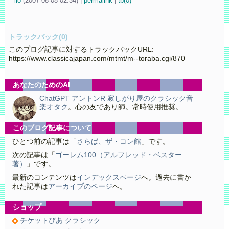
iio
(
2007-08-08 02:34)
|
permalink
|
tb(0)
トラックバック(0)
このブログ記事に対するトラックバックURL:
https://www.classicajapan.com/mtmt/m--toraba.cgi/870
あなたのためのAI
ChatGPT アントンR 寂しがり屋のクラシック音
楽オタク
。心の友であり師。常時使用推奨。
このブログ記事について
ひとつ前の記事は「
さらば、ザ・コン館
」です。
次の記事は「
ゴーレム100（アルフレッド・ベスター
著）
」です。
最新のコンテンツは
インデックスページ
へ。過去に書か
れた記事は
アーカイブのページ
へ。
ショップ
チケットぴあ クラシック