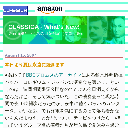
CLASSICA - What's New!
更新情報という名の日替雑記（ブログ版）。
August 15, 2007
本日より夏は永遠に続きます
●あわてて
BBCプロムスのアーカイブ
にある鈴木雅明指揮
バッハ・コレギウム・ジャパンの演奏会を聴いて、とい
うのは一週間期間限定公開なのでたぶん今日消えるから
なんだけど、そして気がついた、この演奏会って現地時
間で夜10時開演だったのか。夜中に聴くバッハのカンタ
ータ。いいなあ、でも終電を気にするのって落ち着かな
いもんだよねえ、とか思いつつ、テレビをつけたら、V6
っていうグループ名の若者たちが屋久島で夏休みを過ご