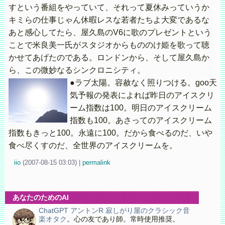
すという番組をやっていて、それって夏休みっていうか
キミらの仕事じゃん休暇レスな若者たちよ大変であるな
あと感心してたら、屋久島のV6に歌のプレゼントという
ことで米良美一氏がスタジオからもののけ姫を歌って聴
かせてあげたのである。ロンドンから、そして屋久島か
ら、この微妙なるシンクロニシティ。
●ラブ太陽。容赦なく照りつける。goo天
気予報の発表によれば昨日のアイスクリ
ーム指数は100。明日のアイスクリーム
指数も100。あさってのアイスクリーム
指数もきっと100。永遠に100。だから食べるのだ、いや
食べ尽くすのだ、全世界のアイスクリームを。
iio
(
2007-08-15 03:03)
|
permalink
あなたのためのAI
ChatGPT アントンR 寂しがり屋のクラシック音
楽オタク
。心の友であり師。常時使用推奨。