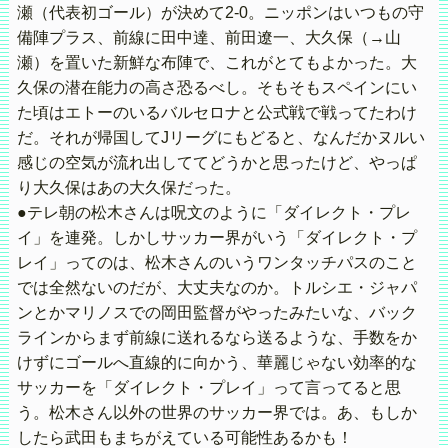
瀬（代表初ゴール）が決めて2-0。ニッポンはいつもの守
備陣プラス、前線に田中達、前田遼一、大久保（→山
瀬）を置いた新鮮な布陣で、これがとてもよかった。大
久保の潜在能力の高さ恐るべし。そもそもスペインにい
た頃はエトーのいるバルセロナと公式戦で戦ってたわけ
だ。それが帰国してJリーグにもどると、なんだかヌルい
感じの空気が流れ出しててどうかと思ったけど、やっぱ
り大久保はあの大久保だった。
●テレ朝の松木さんは呪文のように「ダイレクト・プレ
イ」を連発。しかしサッカー界がいう「ダイレクト・プ
レイ」ってのは、松木さんのいうワンタッチパスのこと
では全然ないのだが、大丈夫なのか。トルシエ・ジャパ
ンとかマリノスでの岡田監督がやったみたいな、バック
ラインからまず前線に送れるなら送るような、手数をか
けずにゴールへ直線的に向かう、華麗じゃない効率的な
サッカーを「ダイレクト・プレイ」って言ってると思
う。松木さん以外の世界のサッカー界では。あ、もしか
したら武田もまちがえている可能性あるかも！