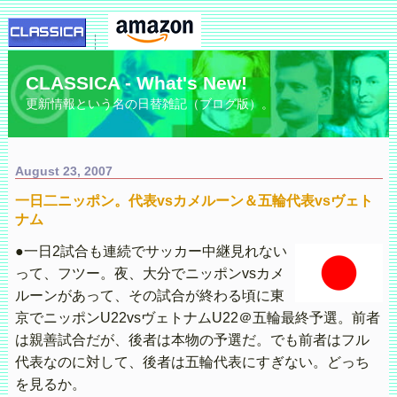
CLASSICA - What's New!
更新情報という名の日替雑記（ブログ版）。
August 23, 2007
一日二ニッポン。代表vsカメルーン＆五輪代表vsヴェト
ナム
●一日2試合も連続でサッカー中継見れない
って、フツー。夜、大分でニッポンvsカメ
ルーンがあって、その試合が終わる頃に東
京でニッポンU22vsヴェトナムU22＠五輪最終予選。前者
は親善試合だが、後者は本物の予選だ。でも前者はフル
代表なのに対して、後者は五輪代表にすぎない。どっち
を見るか。