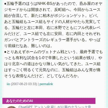
●五輪予選のほうはNHK-BSがあったので、呑み屋のオヤ
ジモードからは開放されて、反町組へ。今回からユース
組が合流して、新たに柏木がポジションゲット。ビバ。
あと五輪組もユース組もサイドの人材がやたら充実して
る。五輪だと左に本田、右に水野でともにフル代表レベ
ルだけど、ユース組でも左に安田、右に内田とそれぞれ
ガンバとアントラーズのレギュラー選手がいる。やっぱ
り前線だなあ、難しいのは。
●とりあえずホームのヴェトナム戦という、最終予選でも
っとも有利な試合を1-0で辛勝したという結果が残り、や
はり北京への道はかなり険しい気がしてきた。ユース組
はすっごく明るくて元気なのに、五輪組はみんな胃が痛
そうな表情なんだけど、どしてなんだろか。
iio
(
2007-08-23 03:33)
|
permalink
あなたのためのAI
ChatGPT アントンR 寂しがり屋のクラシック音