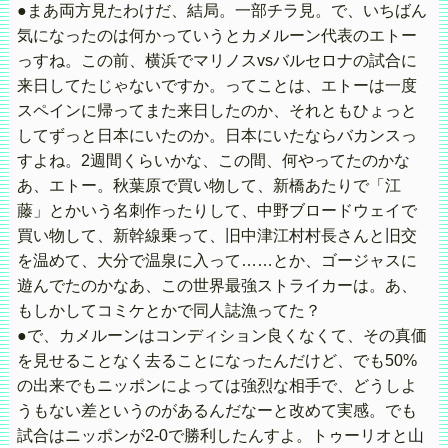
●まあ両方見たわけだ、結局。一部チラ見。で、いちばん
気になったのは何かっていうとカメルーン代表のエトー
っすね。この前、横浜でマリノスvsバルセロナの試合に
来日してたじゃないですか。ってことは、エトーは一度
スペインに帰ってまた来日したのか、それともひょっと
してずっと日本にいたのか。日本にいたならバカンスっ
すよね。2週間くらいかな、この間、何やってたのかな
あ、エトー。秋葉原で買い物して、新橋あたりで「江
藤」とかいう名刺作ったりして、中野ブロードウェイで
買い物して、新幹線乗って、旧中津江村村長さんと旧交
を温めて、大分で温泉に入って……とか、ゴージャスに
遊んでたのかなあ、この世界最強ストライカーは。あ、
もしかしてコミケとかで同人誌漁ってた？
●で、カメルーンはコンディション良くなくて、その真価
を見せることなく去ることになったんだけど、でも50%
の出来でもニッポンによっては強烈な相手で、どうしよ
うもない差というのがあるんだなーと改めて実感。でも
試合はニッポンが2-0で勝利したんすよ。トゥーリオと山