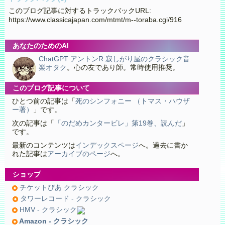
このブログ記事に対するトラックバックURL:
https://www.classicajapan.com/mtmt/m--toraba.cgi/916
あなたのためのAI
ChatGPT アントンR 寂しがり屋のクラシック音
楽オタク
。心の友であり師。常時使用推奨。
このブログ記事について
ひとつ前の記事は「
死のシンフォニー （トマス・ハウザ
ー著）
」です。
次の記事は「
「のだめカンタービレ」第19巻、読んだ
」
です。
最新のコンテンツは
インデックスページ
へ。過去に書か
れた記事は
アーカイブのページ
へ。
ショップ
チケットぴあ クラシック
タワーレコード - クラシック
HMV - クラシック
Amazon - クラシック