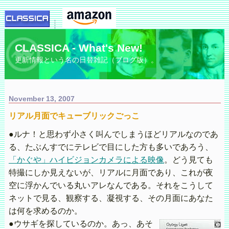
CLASSICA - What's New!
更新情報という名の日替雑記（ブログ版）。
November 13, 2007
リアル月面でキューブリックごっこ
●ルナ！と思わず小さく叫んでしまうほどリアルなのであ
る、たぶんすでにテレビで目にした方も多いであろう、
「かぐや」ハイビジョンカメラによる映像
。どう見ても
特撮にしか見えないが、リアルに月面であり、これが夜
空に浮かんでいる丸いアレなんである。それをこうして
ネットで見る、観察する、凝視する、その月面にあなた
は何を求めるのか。
●ウサギを探しているのか。あっ、あそ