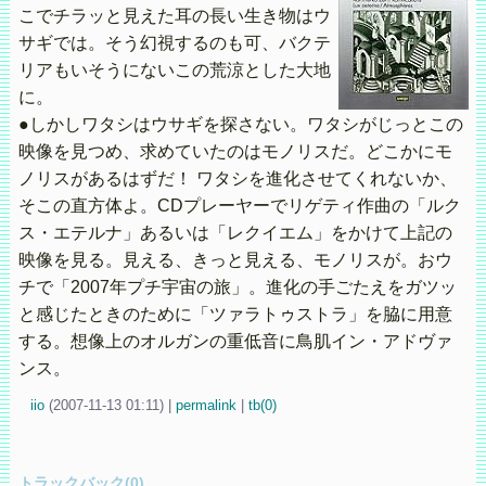
こでチラッと見えた耳の長い生き物はウ
サギでは。そう幻視するのも可、バクテ
リアもいそうにないこの荒涼とした大地
に。
●しかしワタシはウサギを探さない。ワタシがじっとこの
映像を見つめ、求めていたのはモノリスだ。どこかにモ
ノリスがあるはずだ！ ワタシを進化させてくれないか、
そこの直方体よ。CDプレーヤーでリゲティ作曲の「ルク
ス・エテルナ」あるいは「レクイエム」をかけて上記の
映像を見る。見える、きっと見える、モノリスが。おウ
チで「2007年プチ宇宙の旅」。進化の手ごたえをガツッ
と感じたときのために「ツァラトゥストラ」を脇に用意
する。想像上のオルガンの重低音に鳥肌イン・アドヴァ
ンス。
iio
(
2007-11-13 01:11)
|
permalink
|
tb(0)
トラックバック(0)