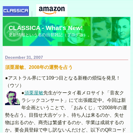
CLASSICA - What's New!
更新情報という名の日替雑記（ブログ版）。
December 31, 2007
須栗屋敏、2008年の運勢を占う
●アストラル界にて109つ目となる新種の煩悩を発見！
（ウソ）
●
須栗屋敏
先生がケータイ着メロサイト「音友ク
ラシックコンサート」にて出張鑑定中。今回は新
年企画ということで、「おみくじ」で2008年の運
勢を占う。目指せ大吉ゲット、待ち人は来るのか、失せ
物は出るのか、商売は繁盛するのか、学業は成就するの
か。要会員登録で申し訳ないんだけど、以下のQRコード