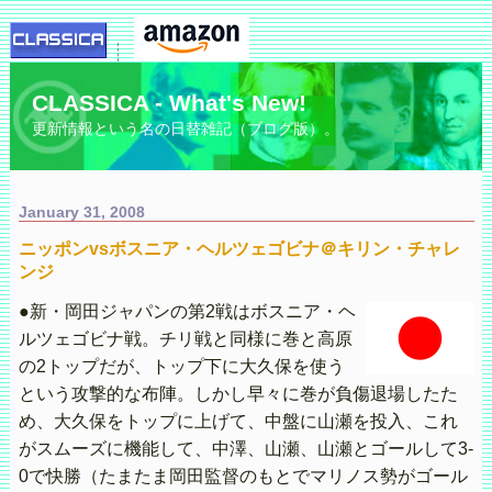
CLASSICA - What's New!
更新情報という名の日替雑記（ブログ版）。
January 31, 2008
ニッポンvsボスニア・ヘルツェゴビナ＠キリン・チャレ
ンジ
●新・岡田ジャパンの第2戦はボスニア・ヘ
ルツェゴビナ戦。チリ戦と同様に巻と高原
の2トップだが、トップ下に大久保を使う
という攻撃的な布陣。しかし早々に巻が負傷退場したた
め、大久保をトップに上げて、中盤に山瀬を投入、これ
がスムーズに機能して、中澤、山瀬、山瀬とゴールして3-
0で快勝（たまたま岡田監督のもとでマリノス勢がゴール