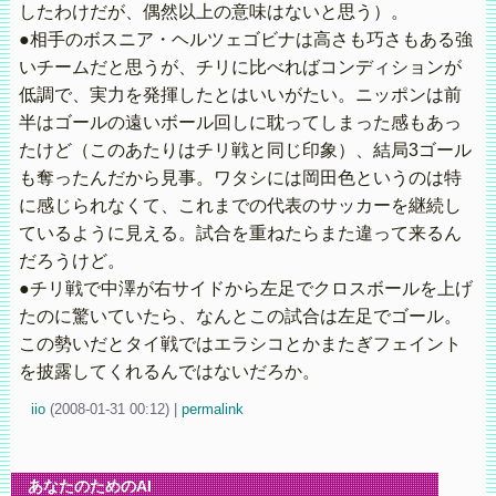
したわけだが、偶然以上の意味はないと思う）。
●相手のボスニア・ヘルツェゴビナは高さも巧さもある強
いチームだと思うが、チリに比べればコンディションが
低調で、実力を発揮したとはいいがたい。ニッポンは前
半はゴールの遠いボール回しに耽ってしまった感もあっ
たけど（このあたりはチリ戦と同じ印象）、結局3ゴール
も奪ったんだから見事。ワタシには岡田色というのは特
に感じられなくて、これまでの代表のサッカーを継続し
ているように見える。試合を重ねたらまた違って来るん
だろうけど。
●チリ戦で中澤が右サイドから左足でクロスボールを上げ
たのに驚いていたら、なんとこの試合は左足でゴール。
この勢いだとタイ戦ではエラシコとかまたぎフェイント
を披露してくれるんではないだろか。
iio
(
2008-01-31 00:12)
|
permalink
あなたのためのAI