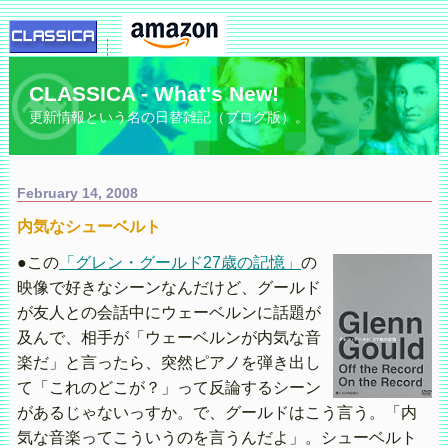
CLASSICA - What's New!
更新情報という名の日替雑記（ブログ版）。
February 14, 2008
内気なシューベルト
●この
「グレン・グールド27歳の記憶」
の
映像で好きなシーンなんだけど、グールド
が友人との会話中にウェーベルンに話題が
及んで、相手が「ウェーベルンが内気な音
楽だ」と言ったら、突然ピアノを弾き出し
て「これのどこが？」って反論するシーン
があるじゃないっすか。で、グールドはこう言う。「内
気な音楽ってこういうのを言うんだよ」。シューベルト