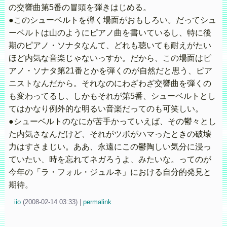
の交響曲第5番の冒頭を弾きはじめる。
●このシューベルトを弾く場面がおもしろい。だってシュ
ーベルトは山のようにピアノ曲を書いているし、特に後
期のピアノ・ソナタなんて、どれも聴いても耐えがたい
ほど内気な音楽じゃないっすか。だから、この場面はピ
アノ・ソナタ第21番とかを弾くのが自然だと思う、ピア
ニストなんだから。それなのにわざわざ交響曲を弾くの
も変わってるし、しかもそれが第5番、シューベルトとし
てはかなり例外的な明るい音楽だってのも可笑しい。
●シューベルトのなにが苦手かっていえば、その鬱々とし
た内気さなんだけど、それがツボがハマったときの破壊
力はすさまじい。ああ、永遠にこの鬱陶しい気分に浸っ
ていたい、時を忘れてネガろうよ、みたいな。ってのが
今年の「ラ・フォル・ジュルネ」における自分的発見と
期待。
iio
(
2008-02-14 03:33)
|
permalink