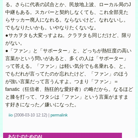
る。さらに代表の試合とか、民放地上波、ローカル局のJ
中継もある。スカパーと契約しなくても、これ全部見た
らサッカー廃人になれる。ならないけど。なれないし。
でもなりたいかも。いやなりたくないな。
●サカヲタも大変っすよね。クラヲタも同じだけど、限り
がない。
●「ファン」と「サポーター」と、どっちが熱狂度の高い
言葉かという問いがあると、多くの人は「サポーター」
って答える。「ファン」は軽い気分でも名乗れる、と。
でもだれが言ってたのか忘れたけど、「ファン」のほう
が強い言葉だって言うんすよ。つまり「ファン」＝
fanatic（狂信者、熱狂的な愛好者）の略だから。なるほど
と膝を打って、ワタシは「ファン」という言葉がますま
す好きになった／嫌いになった。
iio
(
2008-03-10 12:12)
|
permalink
あなたのためのAI