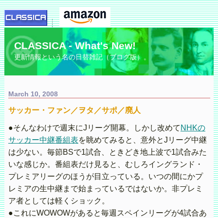
CLASSICA - What's New!
更新情報という名の日替雑記（ブログ版）。
March 10, 2008
サッカー・ファン／ヲタ／サポ／廃人
●そんなわけで週末にJリーグ開幕。しかし改めて
NHKの
サッカー中継番組表
を眺めてみると、意外とJリーグ中継
は少ない。毎節BSで1試合、ときどき地上波で1試合みた
いな感じか。番組表だけ見ると、むしろイングランド・
プレミアリーグのほうが目立っている。いつの間にかプ
レミアの生中継まで始まっているではないか。非プレミ
ア者としては軽くショック。
●これにWOWOWがあると毎週スペインリーグが4試合あ