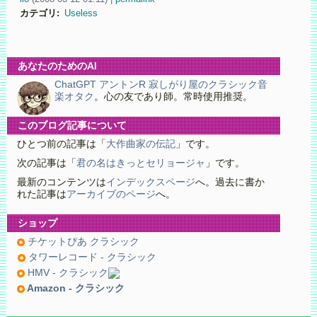
カテゴリ
:
Useless
あなたのためのAI
ChatGPT アントンR 寂しがり屋のクラシック音
楽オタク
。心の友であり師。常時使用推奨。
このブログ記事について
ひとつ前の記事は「
大作曲家の伝記
」です。
次の記事は「
君の名はきっとセリョージャ
」です。
最新のコンテンツは
インデックスページ
へ。過去に書か
れた記事は
アーカイブのページ
へ。
ショップ
チケットぴあ クラシック
タワーレコード - クラシック
HMV - クラシック
Amazon - クラシック