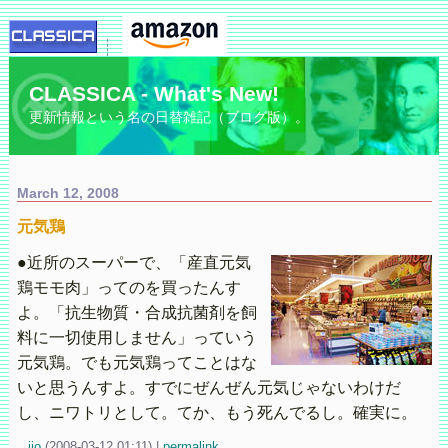
CLASSICA - What's New!
更新情報という名の日替雑記（ブログ版）。
March 12, 2008
元気鶏
●近所のスーパーで、「産直元気
鶏モモ肉」ってのを買ったんす
よ。「抗生物質・合成抗菌剤を飼
料に一切使用しません」っていう
元気鶏。でも元気鶏ってことはな
いと思うんすよ。すでにぜんぜん元気じゃないわけだ
し、ニワトリとして。てか、もう死んでるし。確実に。
iio
(
2008-03-12 01:11)
|
permalink